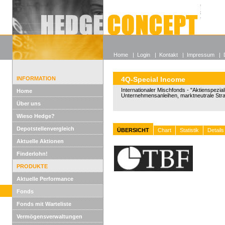
Alle off
Lexikon
Wieso He
Home
|
Login
|
Kontakt
|
Impressum
|
INFORMATION
4Q-Special Income
Internationaler Mischfonds - "Aktienspeziali
Home
Unternehmensanleihen, marktneutrale Stra
Über uns
Wieso Hedge?
Depotstellenvergleich
ÜBERSICHT
Chart
Statistik
Details
Aktuelle Aktionen
Finderlohn!
PRODUKTE
Aktuelle Performance
Fonds
Fonds mit Warteliste
Vermögensverwaltungen