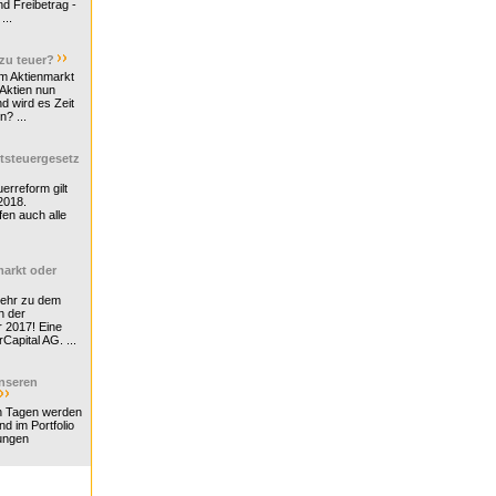
d Freibetrag -
...
 zu teuer?
m Aktienmarkt
 Aktien nun
nd wird es Zeit
n? ...
tsteuergesetz
erreform gilt
2018.
en auch alle
arkt oder
Mehr zu dem
n der
r 2017! Eine
rCapital AG. ...
nseren
n Tagen werden
nd im Portfolio
ungen