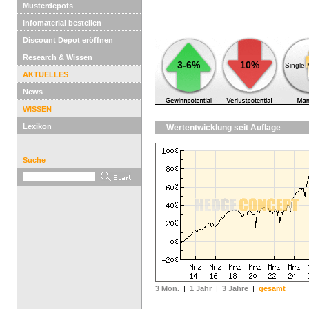
Musterdepots
Infomaterial bestellen
Discount Depot eröffnen
Research & Wissen
3-6%
10%
Single
AKTUELLES
News
WISSEN
Lexikon
Wertentwicklung seit Auflage
Suche
3 Mon.
|
1 Jahr
|
3 Jahre
|
gesamt