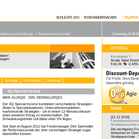
enen Fonds
Aktuelle Kurse
dgefonds?
SCHULSTR. 23 D - 97236 RANDERSACKER
* TELEFON 0
Datenschutzerklärung
|
Kundenservicecenter
Donnerstag, 06.08.20
AKTUELL
täten",
Kursdaten
tegien
Acatis Value Event
Feb 26:
-2,43%
Strategie
Infomaterial
Download
4Q-Special Income
WKN: A1JRQD ISIN: DE000A1JRQD1
Der 4Q-Special Income kombiniert verschiedene Strategien -
Aktien in Spezialsituationen, Unternehmensanleihen,
NEWS
marktneutrale Strategien - um in einem 12-Monatszeitraum
einen positiven Ertrag zu erwirtschaften. Die
[21.12.2018]
Schwankungsbreite soll dabei unter 5% liegen.
Fondsbesteueru
Vorabpauschale 
Seit Start im August 2012 hat Fondsmanager Dirk Sammüller
Die wichtigsten F
die Performanceziele der eher vorsichtigen Strategie sogar
Antworten im Überb
übertreffen können.
Vorabpauschale - Te