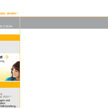
931 - 250 994 0 *
26, 17:26 Uhr
ng
ab 2019
ragen und
lick:
ilfreistellung -