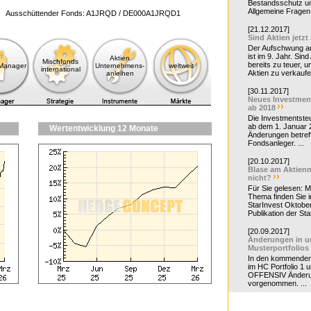
Bestandsschutz un
Allgemeine Fragen 
Ausschüttender Fonds: A1JRQD / DE000A1JRQD1
[21.12.2017]
Sind Aktien jetzt
Der Aufschwung a
ist im 9. Jahr. Sind
Aktien
Mischfonds
bereits zu teuer, u
-Manager
Unternehmens-
weltweit
international
Aktien zu verkaufe
anleihen
[30.11.2017]
Neues Investmen
ab 2018
Die Investmentsteu
ab dem 1. Januar 
Wertentwicklung 12 Monate
Änderungen betreff
Fondsanleger. ...
[20.10.2017]
Blase am Aktienm
nicht?
Für Sie gelesen: 
Thema finden Sie i
StarInvest Oktobe
Publikation der Sta
[20.09.2017]
Änderungen in u
Musterportfolios
In den kommende
im HC Portfolio 1 u
OFFENSIV Änder
vorgenommen. ...