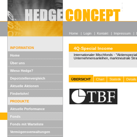
Alle off
Lexikon
Wieso He
Home
|
Login
|
Kontakt
|
Impressum
|
INFORMATION
4Q-Special Income
Internationaler Mischfonds - "Aktienspeziali
Home
Unternehmensanleihen, marktneutrale Stra
Über uns
Wieso Hedge?
Depotstellenvergleich
ÜBERSICHT
Chart
Statistik
Details
Aktuelle Aktionen
Finderlohn!
PRODUKTE
Aktuelle Performance
Fonds
Fonds mit Warteliste
Vermögensverwaltungen