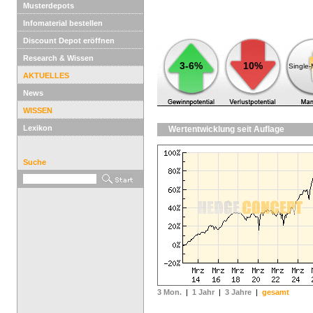
Musterdepots
Infomaterial bestellen
Discount Depot eröffnen
Research & Wissen
3-6%
10%
Single
AKTUELLES
News
WISSEN
Lexikon
Wertentwicklung seit Auflage
Suche
3 Mon.
|
1 Jahr
|
3 Jahre
|
gesamt