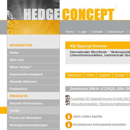
Alle off
Lexikon
Wieso He
Home
|
Login
|
Kontakt
|
Impressum
|
INFORMATION
4Q-Special Income
Internationaler Mischfonds - "Aktienspeziali
Home
Unternehmensanleihen, marktneutrale Stra
Über uns
Wieso Hedge?
Depotstellenvergleich
Übersicht
Chart
Statistik
Details
Aktuelle Aktionen
Downloads (WKN: A1JRQD, ISIN: 
Finderlohn!
PRODUKTE
Factsheet 4Q-Special Income Fonds 2017
Aktuelle Performance
Verkaufsprospekte / Rechenschaftsbericht
Fonds
Jetzt online kaufen
Fonds mit Warteliste
Kostenloses Infomaterial bestellen
Vermögensverwaltungen