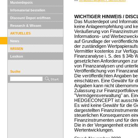
Musterdepots
Infomaterial bestellen
WICHTIGER HINWEIS / DIS
Discount Depot eröffnen
Das Musterdepot und Informatio
Research & Wissen
keine Anlageempfehlung und ke
Veräußerung von Finanzinstrum
AKTUELLES
Informations- und Werbezwecken
auf Grundlage der veröffentlich
News
der zuständigen Wertpapieraufsi
WISSEN
Vermittler kostenlos zur Verfügu
Finanzanalyse i. S. des § 34b 
Lexikon
gesetzlichen Anforderungen zu
von Finanzanalysen und unterli
Veröffentlichung von Finanzana
Suche
Die veröffentlichten Angaben ber
einschätzen. Eine Gewähr für die
Angaben kann nicht übernom
Zulassung zur Finanzportfoliov
"Vermögensverwaltung" an. Eine
HEDGECONCEPT ist ausschließli
Es wird keine Gewähr für die G
dargestellten Finanzinstrumente
steuerlichen Konsequenzen eine
Finanzinstrumenten und für de
Die in der Vergangenheit erzielt
Wertentwicklungen.