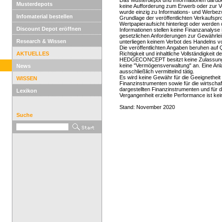
Das Musterdepot und Informationen darübe
Musterdepots
keine Aufforderung zum Erwerb oder zur 
wurde einzig zu Informations- und Werbezw
Infomaterial bestellen
Grundlage der veröffentlichten Verkaufspr
Wertpapieraufsicht hinterlegt oder werden d
Discount Depot eröffnen
Informationen stellen keine Finanzanalyse
gesetzlichen Anforderungen zur Gewährle
Research & Wissen
unterliegen keinem Verbot des Handelns vo
Die veröffentlichten Angaben beruhen auf Q
AKTUELLES
Richtigkeit und inhaltliche Vollständigkei
HEDGECONCEPT besitzt keine Zulassung zu
keine "Vermögensverwaltung" an. Eine A
News
ausschließlich vermittelnd tätig.
Es wird keine Gewähr für die Geeignetheit
WISSEN
Finanzinstrumenten sowie für die wirtscha
dargestellten Finanzinstrumenten und für 
Lexikon
Vergangenheit erzielte Performance ist kei
Stand: November 2020
Suche