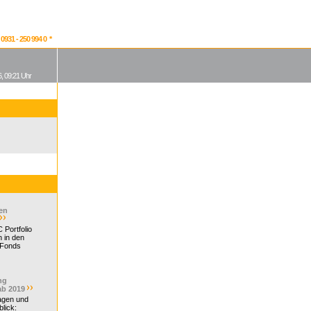
931 - 250 994 0 *
, 09:21 Uhr
en
 Portfolio
 in den
 Fonds
ng
ab 2019
ragen und
lick: