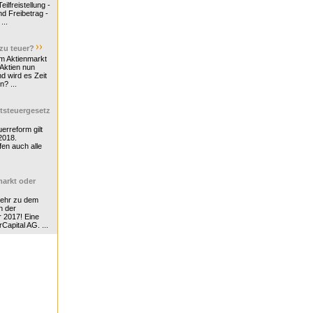
ilfreistellung -
d Freibetrag -
...
 zu teuer?
m Aktienmarkt
 Aktien nun
nd wird es Zeit
n? ...
tsteuergesetz
erreform gilt
2018.
en auch alle
arkt oder
Mehr zu dem
n der
r 2017! Eine
rCapital AG. ...