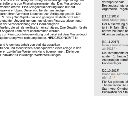
r stellen keine Anlageberatung, keine Anlageempfehlung und
Vorabpauschale - Te
Veräußerung von Finanzinstrumenten dar. Das Musterdepot
Bestandsschutz un
ecken erstellt. Eine Anlageentscheidung kann nur auf
Allgemeine Fragen 
ospekte erfolgen. Diese sind bei der zuständigen
urch Ihren Vermittler kostenlos zur Verfügung gestellt. Die
[21.12.2017]
 i. S. des § 34b WpHG dar und genügen deshalb nicht allen
Sind Aktien jetzt
istung der Unvoreingenommenheit von Finanzanalysen und
r der Veröffentlichung von Finanzanalysen.
Der Aufschwung a
uellen, die wir als verlässlich einschätzen. Eine Gewähr für die
ist im 9. Jahr. Sind
t der Angaben kann nicht übernommen werden.
bereits zu teuer, u
r Finanzportfolioverwaltung und bietet mit dem Musterdepot
Aktien zu verkaufe
nlageberatung wird nicht angeboten. HEDGECONCEPT ist
[30.11.2017]
 und Angemessenheit von evtl. dargestellten
Neues Investmen
ftlichen und steuerlichen Konsequenzen einer Anlage in den
ab 2018
deren zukünftige Wertentwicklung übernommen. Die in der
Die Investmentsteu
n Indikator für zukünftige Wertentwicklungen.
ab dem 1. Januar 
Änderungen betreff
Fondsanleger. ...
[20.10.2017]
Blase am Aktienm
nicht?
Für Sie gelesen: 
Thema finden Sie i
StarInvest Oktobe
Publikation der Sta