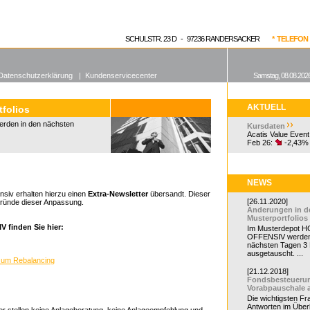
enen Fonds
Aktuelle Kurse
dgefonds?
SCHULSTR. 23 D - 97236 RANDERSACKER
* TELEFON 0
Datenschutzerklärung
|
Kundenservicecenter
Samstag, 08.08.2026
AKTUELL
folios
erden in den nächsten
Kursdaten
Acatis Value Event
Feb 26:
-2,43%
NEWS
nsiv erhalten hierzu einen
Extra-Newsletter
übersandt. Dieser
[26.11.2020]
ergründe dieser Anpassung.
Änderungen in d
Musterportfolios
 finden Sie hier:
Im Musterdepot HC
OFFENSIV werden
nächsten Tagen 3
ausgetauscht. ...
 zum Rebalancing
[21.12.2018]
Fondsbesteueru
Vorabpauschale 
Die wichtigsten F
Antworten im Überb