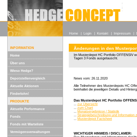
Alle off
Lexikon
Wieso He
Home
|
Login
|
Kontakt
|
Impressum
|
INFORMATION
Änderungen in den Musterport
Im Musterdepot HC Portfolio OFFENSIV w
Home
Tagen 3 Fonds ausgetauscht.
Über uns
Wieso Hedge?
Depotstellenvergleich
News vom: 26.11.2020
Alle Teilnehmer des Musterdepots HC Offe
Aktuelle Aktionen
beinhaltet die jeweiligen Details und Hint
Finderlohn!
Das Musterdepot HC Portfolio OFFENSIV
PRODUKTE
...
zur Übersicht
...
zum Chart
Aktuelle Performance
...
Monatsergebnisse / Statistik
...
Strategiebeschreibung und Information
Fonds
...
Musterdepot Factsheet
Fonds mit Warteliste
Vermögensverwaltungen
WICHTIGER HINWEIS / DISCLAMER: