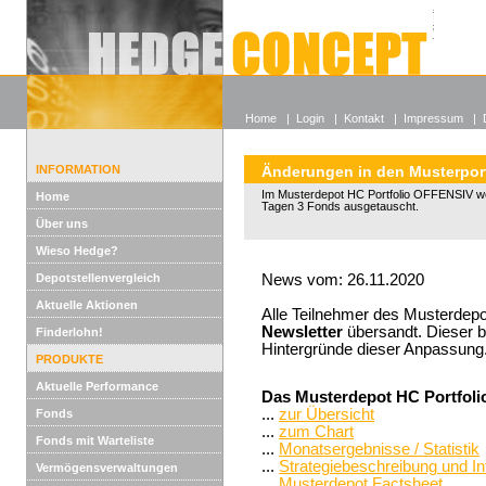
Alle off
Lexikon
Wieso He
Home
|
Login
|
Kontakt
|
Impressum
|
INFORMATION
Änderungen in den Musterport
Im Musterdepot HC Portfolio OFFENSIV w
Home
Tagen 3 Fonds ausgetauscht.
Über uns
Wieso Hedge?
Depotstellenvergleich
News vom: 26.11.2020
Aktuelle Aktionen
Alle Teilnehmer des Musterdepo
Newsletter
übersandt. Dieser be
Finderlohn!
Hintergründe dieser Anpassung
PRODUKTE
Aktuelle Performance
Das Musterdepot HC Portfoli
...
zur Übersicht
Fonds
...
zum Chart
Fonds mit Warteliste
...
Monatsergebnisse / Statistik
...
Strategiebeschreibung und I
Vermögensverwaltungen
...
Musterdepot Factsheet