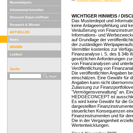
Musterdepots
Infomaterial bestellen
WICHTIGER HINWEIS / DIS
Discount Depot eröffnen
Das Musterdepot und Informatio
Research & Wissen
keine Anlageempfehlung und ke
Veräußerung von Finanzinstrum
AKTUELLES
Informations- und Werbezwecken
auf Grundlage der veröffentlich
News
der zuständigen Wertpapieraufsi
WISSEN
Vermittler kostenlos zur Verfügu
Finanzanalyse i. S. des § 34b 
Lexikon
gesetzlichen Anforderungen zu
von Finanzanalysen und unterli
Veröffentlichung von Finanzana
Suche
Die veröffentlichten Angaben ber
einschätzen. Eine Gewähr für die
Angaben kann nicht übernom
Zulassung zur Finanzportfoliov
"Vermögensverwaltung" an. Eine
HEDGECONCEPT ist ausschließli
Es wird keine Gewähr für die G
dargestellten Finanzinstrumente
steuerlichen Konsequenzen eine
Finanzinstrumenten und für de
Die in der Vergangenheit erzielt
Wertentwicklungen.