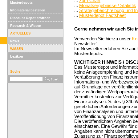
...
zum Chart
Musterdepots
...
Monatsergebnisse / Statistik
...
Strategiebeschreibung und I
Infomaterial bestellen
...
Musterdepot Factsheet
Discount Depot eröffnen
Research & Wissen
Gerne nehmen wir auch Sie in
AKTUELLES
Verwenden Sie hierzu unser
Ko
News
Newsletter".
Im Newsletter erfahren Sie auc
WISSEN
Musterdepots.
Lexikon
WICHTIGER HINWEIS / DIS
Das Musterdepot und Informatio
Suche
keine Anlageempfehlung und ke
Veräußerung von Finanzinstrum
Informations- und Werbezwecken
auf Grundlage der veröffentlich
der zuständigen Wertpapieraufsi
Vermittler kostenlos zur Verfügu
Finanzanalyse i. S. des § 34b 
gesetzlichen Anforderungen zu
von Finanzanalysen und unterli
Veröffentlichung von Finanzana
Die veröffentlichten Angaben ber
einschätzen. Eine Gewähr für die
Angaben kann nicht übernom
Zulassung zur Finanzportfoliov