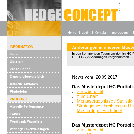
Alle off
Lexikon
Wieso He
Home
|
Login
|
Kontakt
|
Impressum
|
INFORMATION
Änderungen in unseren Muster
In den kommenden Tagen werden im HC Port
Home
OFFENSIV Änderungen vorgenommen.
Über uns
Wieso Hedge?
Depotstellenvergleich
News vom: 20.09.2017
Aktuelle Aktionen
Das Musterdepot HC Portfolio 
...
zur Übersicht
Finderlohn!
...
zum Chart
PRODUKTE
...
Monatsergebnisse / Statistik
...
Strategiebeschreibung und I
Aktuelle Performance
...
Musterdepot Factsheet
Fonds
Fonds mit Warteliste
Das Musterdepot HC Portfoli
Vermögensverwaltungen
...
zur Übersicht