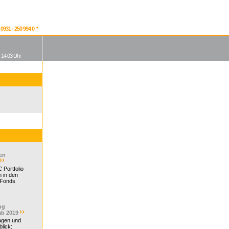
931 - 250 994 0 *
, 14:03 Uhr
en
 Portfolio
 in den
 Fonds
ng
ab 2019
ragen und
lick: