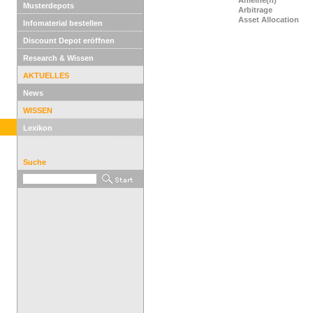
Anleihe(n)
Musterdepots
Arbitrage
Asset Allocation
Infomaterial bestellen
Discount Depot eröffnen
Research & Wissen
AKTUELLES
News
WISSEN
Lexikon
Suche