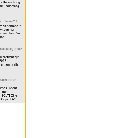
ilfreistellung -
d Freibetrag -
...
 zu teuer?
m Aktienmarkt
 Aktien nun
nd wird es Zeit
n? ...
tsteuergesetz
erreform gilt
2018.
en auch alle
arkt oder
Mehr zu dem
n der
r 2017! Eine
rCapital AG. ...