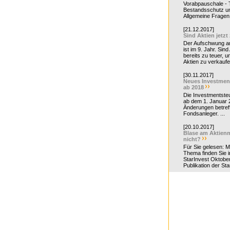
Vorabpauschale - Te
Bestandsschutz un
Allgemeine Fragen 
[21.12.2017]
Sind Aktien jetzt
Der Aufschwung a
ist im 9. Jahr. Sind
bereits zu teuer, u
Aktien zu verkaufe
[30.11.2017]
Neues Investmen
ab 2018
Die Investmentsteu
ab dem 1. Januar 
Änderungen betreff
Fondsanleger. ...
[20.10.2017]
Blase am Aktienm
nicht?
Für Sie gelesen: 
Thema finden Sie i
StarInvest Oktobe
Publikation der Sta