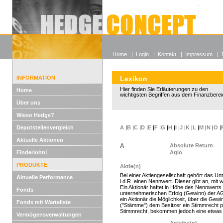
Alle off
Lexikon
Wieso He
Home
|
Login
|
Kontakt
|
Impressum
|
INFORMATION
Lexikon
Hier finden Sie Erläuterungen zu den
Home
wichtigsten Begriffen aus dem Finanzberei
Über uns
Wieso Hedge?
Depotstellenvergleich
A
|
B
|
C
|
D
|
E
|
F
|
G
|
H
|
I
|
J
|
K
|
L
|
M
|
N
|
O
|
Aktuelle Aktionen
A
Absolute Return
Finderlohn!
Agio
PRODUKTE
Aktie(n)
Bei einer Aktiengesellschaft gehört das Un
Aktuelle Performance
i.d.R. einen Nennwert. Dieser gibt an, mit w
Ein Aktionär haftet in Höhe des Nennwerts
Fonds
unternehmerischen Erfolg (Gewinn) der AG
ein Aktionär die Möglichkeit, über die G
Fonds mit Warteliste
("Stämme") dem Besitzer ein Stimmrecht pr
Stimmrecht, bekommen jedoch eine etwas 
Vermögensverwaltungen