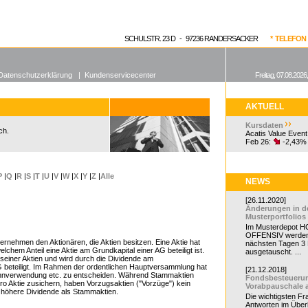
enen Fonds
Aktuelle Kurse
dgefonds?
SCHULSTR. 23 D - 97236 RANDERSACKER
* TELEFON 0
Datenschutzerklärung
|
Kundenservicecenter
Freitag, 07.08.2026
AKTUELL
Kursdaten
ch.
Acatis Value Event
Feb 26:
-2,43%
P
|
Q
|
R
|
S
|
T
|
U
|
V
|
W
|
X
|
Y
|
Z
|
Alle
NEWS
[26.11.2020]
Änderungen in d
Musterportfolios
Im Musterdepot HC
OFFENSIV werden
ternehmen den Aktionären, die Aktien besitzen. Eine Aktie hat
nächsten Tagen 3
elchem Anteil eine Aktie am Grundkapital einer AG beteiligt ist.
ausgetauscht. ...
 seiner Aktien und wird durch die Dividende am
 beteiligt. Im Rahmen der ordentlichen Hauptversammlung hat
[21.12.2018]
ewinnverwendung etc. zu entscheiden. Während Stammaktien
Fondsbesteueru
o Aktie zusichern, haben Vorzugsaktien ("Vorzüge") kein
Vorabpauschale 
höhere Dividende als Stammaktien.
Die wichtigsten F
Antworten im Überb