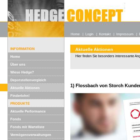
Alle off
Lexikon
Wieso He
Home
|
Login
|
Kontakt
|
Impressum
|
INFORMATION
Aktuelle Aktionen
Hier finden Sie besonders interessante An
Home
Über uns
Wieso Hedge?
Depotstellenvergleich
1) Flossbach von Storch Kunden
Aktuelle Aktionen
Finderlohn!
PRODUKTE
Aktuelle Performance
Fonds
Fonds mit Warteliste
Vermögensverwaltungen