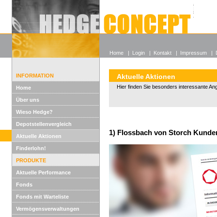
Alle off
Lexikon
Wieso He
Home
|
Login
|
Kontakt
|
Impressum
|
INFORMATION
Aktuelle Aktionen
Hier finden Sie besonders interessante An
Home
Über uns
Wieso Hedge?
Depotstellenvergleich
1) Flossbach von Storch Kunden
Aktuelle Aktionen
Finderlohn!
PRODUKTE
Aktuelle Performance
Fonds
Fonds mit Warteliste
Vermögensverwaltungen