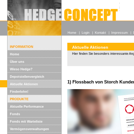
Alle off
Lexikon
Wieso He
Home
|
Login
|
Kontakt
|
Impressum
|
INFORMATION
Aktuelle Aktionen
Hier finden Sie besonders interessante An
Home
Über uns
Wieso Hedge?
Depotstellenvergleich
1) Flossbach von Storch Kunden
Aktuelle Aktionen
Finderlohn!
PRODUKTE
Aktuelle Performance
Fonds
Fonds mit Warteliste
Vermögensverwaltungen