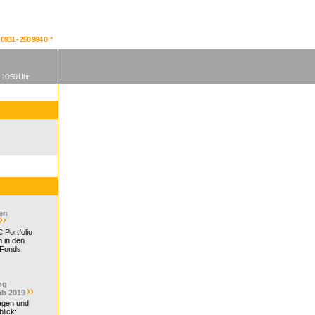
931 - 250 994 0 *
, 10:59 Uhr
en
 Portfolio
 in den
 Fonds
ng
ab 2019
ragen und
lick: