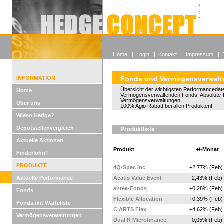
Alle off
Lexikon
Wieso He
Home
|
Login
|
Kontakt
|
Impressum
|
INFORMATION
Fonds und Vermögensverwal
Übersicht der wichtigsten Performancedate
Home
Vermögensverwaltenden Fonds, Absolute-
Vermögensverwaltungen
Über uns
100% Agio Rabatt bei allen Produkten!
Wieso Hedge?
Depotstellenvergleich
Produktliste
Aktuelle Aktionen
Produkt
+/-Monat
Finderlohn!
PRODUKTE
4Q-Spec Inc
+2,77% (Feb)
Aktuelle Performance
Acatis Value Event
-2,43% (Feb)
antea-Fonds
+0,28% (Feb)
Fonds
Flexible Allocation
+0,39% (Feb)
Fonds mit Warteliste
C ARTS Flex
+4,62% (Feb)
Vermögensverwaltungen
Dual R Microfinance
-0,05% (Feb)