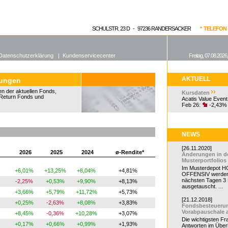
enen Fonds
Aktuelle Kurse
dgefonds?
SCHULSTR. 23 D - 97236 RANDERSACKER
* TELEFON 0
Datenschutzerklärung
|
Kundenservicecenter
Freitag, 07.08.2026
AKTUELL
tungen
n der aktuellen Fonds,
Kursdaten
Return Fonds und
Acatis Value Event
Feb 26:
-2,43%
NEWS
[26.11.2020]
2026
2025
2024
ø-Rendite*
Änderungen in d
Musterportfolios
Im Musterdepot HC
+6,01%
+13,25%
+8,04%
+4,81%
OFFENSIV werden
nächsten Tagen 3
-2,25%
+0,53%
+9,90%
+8,13%
ausgetauscht. ...
+3,66%
+5,79%
+11,72%
+5,73%
[21.12.2018]
+0,25%
-2,63%
+8,08%
+3,83%
Fondsbesteueru
Vorabpauschale 
+8,45%
-0,36%
+10,28%
+3,07%
Die wichtigsten F
+0,17%
+0,66%
+0,99%
+1,93%
Antworten im Überb