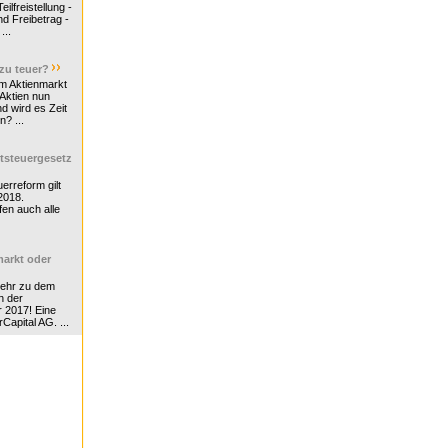
ilfreistellung -
d Freibetrag -
...
 zu teuer?
m Aktienmarkt
 Aktien nun
nd wird es Zeit
n? ...
tsteuergesetz
erreform gilt
2018.
en auch alle
arkt oder
Mehr zu dem
n der
r 2017! Eine
rCapital AG. ...