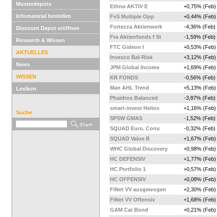
Musterdepots
Ethna-AKTIV E
+0,75% (Feb)
Infomaterial bestellen
FvS Multiple Opp
+0,44% (Feb)
Fortezza Aktienwerk
-4,36% (Feb)
Discount Depot eröffnen
Fra Aktienfonds f St
-1,59% (Feb)
Research & Wissen
FTC Gideon I
+0,53% (Feb)
AKTUELLES
Invesco Bal-Risk
+3,12% (Feb)
News
JPM Global Income
+1,69% (Feb)
WISSEN
KR FONDS
-0,56% (Feb)
Man AHL Trend
+5,13% (Feb)
Lexikon
Phaidros Balanced
-3,87% (Feb)
smart-invest Helios
+1,16% (Feb)
Suche
SPSW GMAS
-1,52% (Feb)
SQUAD Euro. Conv.
-0,32% (Feb)
SQUAD Value B
+1,67% (Feb)
WHC Global Discovery
+0,98% (Feb)
HC DEFENSIV
+1,77% (Feb)
HC Portfolio 1
+0,57% (Feb)
HC OFFENSIV
+0,08% (Feb)
FiNet VV ausgewogen
+2,30% (Feb)
FiNet VV Offensiv
+1,68% (Feb)
GAM Cat Bond
+0,21% (Feb)