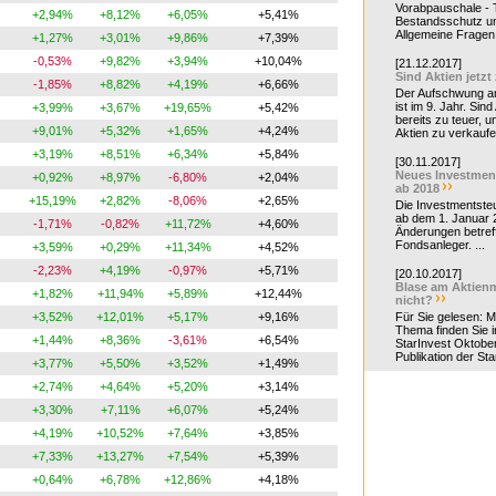
Vorabpauschale - Te
+2,94%
+8,12%
+6,05%
+5,41%
Bestandsschutz un
Allgemeine Fragen 
+1,27%
+3,01%
+9,86%
+7,39%
-0,53%
+9,82%
+3,94%
+10,04%
[21.12.2017]
Sind Aktien jetzt
-1,85%
+8,82%
+4,19%
+6,66%
Der Aufschwung a
ist im 9. Jahr. Sind
+3,99%
+3,67%
+19,65%
+5,42%
bereits zu teuer, u
+9,01%
+5,32%
+1,65%
+4,24%
Aktien zu verkaufe
+3,19%
+8,51%
+6,34%
+5,84%
[30.11.2017]
Neues Investmen
+0,92%
+8,97%
-6,80%
+2,04%
ab 2018
+15,19%
+2,82%
-8,06%
+2,65%
Die Investmentsteu
ab dem 1. Januar 
-1,71%
-0,82%
+11,72%
+4,60%
Änderungen betreff
Fondsanleger. ...
+3,59%
+0,29%
+11,34%
+4,52%
-2,23%
+4,19%
-0,97%
+5,71%
[20.10.2017]
Blase am Aktienm
+1,82%
+11,94%
+5,89%
+12,44%
nicht?
+3,52%
+12,01%
+5,17%
+9,16%
Für Sie gelesen: 
Thema finden Sie i
+1,44%
+8,36%
-3,61%
+6,54%
StarInvest Oktobe
Publikation der Sta
+3,77%
+5,50%
+3,52%
+1,49%
+2,74%
+4,64%
+5,20%
+3,14%
+3,30%
+7,11%
+6,07%
+5,24%
+4,19%
+10,52%
+7,64%
+3,85%
+7,33%
+13,27%
+7,54%
+5,39%
+0,64%
+6,78%
+12,86%
+4,18%