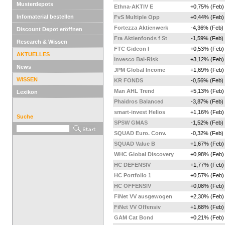
Musterdepots
Ethna-AKTIV E
+0,75% (Feb)
Infomaterial bestellen
FvS Multiple Opp
+0,44% (Feb)
Fortezza Aktienwerk
-4,36% (Feb)
Discount Depot eröffnen
Fra Aktienfonds f St
-1,59% (Feb)
Research & Wissen
FTC Gideon I
+0,53% (Feb)
AKTUELLES
Invesco Bal-Risk
+3,12% (Feb)
News
JPM Global Income
+1,69% (Feb)
WISSEN
KR FONDS
-0,56% (Feb)
Man AHL Trend
+5,13% (Feb)
Lexikon
Phaidros Balanced
-3,87% (Feb)
smart-invest Helios
+1,16% (Feb)
Suche
SPSW GMAS
-1,52% (Feb)
SQUAD Euro. Conv.
-0,32% (Feb)
SQUAD Value B
+1,67% (Feb)
WHC Global Discovery
+0,98% (Feb)
HC DEFENSIV
+1,77% (Feb)
HC Portfolio 1
+0,57% (Feb)
HC OFFENSIV
+0,08% (Feb)
FiNet VV ausgewogen
+2,30% (Feb)
FiNet VV Offensiv
+1,68% (Feb)
GAM Cat Bond
+0,21% (Feb)