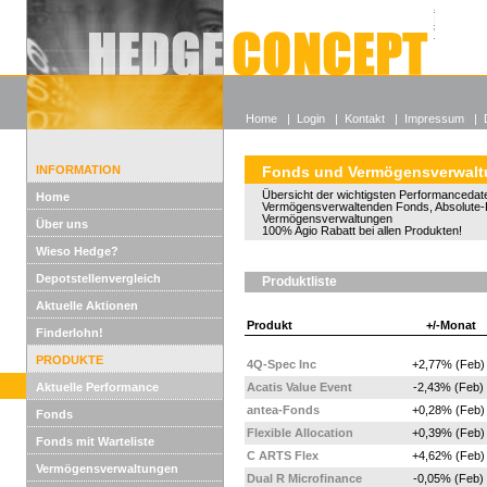
Alle off
Lexikon
Wieso He
Home
|
Login
|
Kontakt
|
Impressum
|
INFORMATION
Fonds und Vermögensverwal
Übersicht der wichtigsten Performancedate
Home
Vermögensverwaltenden Fonds, Absolute-
Vermögensverwaltungen
Über uns
100% Agio Rabatt bei allen Produkten!
Wieso Hedge?
Depotstellenvergleich
Produktliste
Aktuelle Aktionen
Produkt
+/-Monat
Finderlohn!
PRODUKTE
4Q-Spec Inc
+2,77% (Feb)
Aktuelle Performance
Acatis Value Event
-2,43% (Feb)
antea-Fonds
+0,28% (Feb)
Fonds
Flexible Allocation
+0,39% (Feb)
Fonds mit Warteliste
C ARTS Flex
+4,62% (Feb)
Vermögensverwaltungen
Dual R Microfinance
-0,05% (Feb)