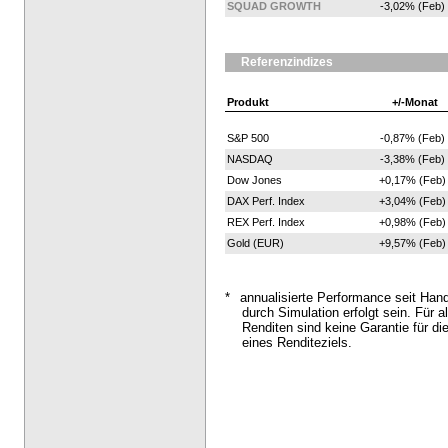
SQUAD GROWTH
-3,02% (Feb)
Referenzindizes
Produkt
+/-Monat
S&P 500
-0,87% (Feb)
NASDAQ
-3,38% (Feb)
Dow Jones
+0,17% (Feb)
DAX Perf. Index
+3,04% (Feb)
REX Perf. Index
+0,98% (Feb)
Gold (EUR)
+9,57% (Feb)
*
annualisierte Performance seit Han
durch Simulation erfolgt sein. Für al
Renditen sind keine Garantie für di
eines Renditeziels.