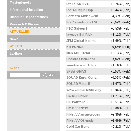
Musterdepots
Ethna-AKTIV E
+0,75% (Feb)
Infomaterial bestellen
FvS Multiple Opp
+0,44% (Feb)
Fortezza Aktienwerk
-4,36% (Feb)
Discount Depot eröffnen
Fra Aktienfonds f St
-1,59% (Feb)
Research & Wissen
FTC Gideon I
+0,53% (Feb)
AKTUELLES
Invesco Bal-Risk
+3,12% (Feb)
News
JPM Global Income
+1,69% (Feb)
WISSEN
KR FONDS
-0,56% (Feb)
Man AHL Trend
+5,13% (Feb)
Lexikon
Phaidros Balanced
-3,87% (Feb)
smart-invest Helios
+1,16% (Feb)
Suche
SPSW GMAS
-1,52% (Feb)
SQUAD Euro. Conv.
-0,32% (Feb)
SQUAD Value B
+1,67% (Feb)
WHC Global Discovery
+0,98% (Feb)
HC DEFENSIV
+1,77% (Feb)
HC Portfolio 1
+0,57% (Feb)
HC OFFENSIV
+0,08% (Feb)
FiNet VV ausgewogen
+2,30% (Feb)
FiNet VV Offensiv
+1,68% (Feb)
GAM Cat Bond
+0,21% (Feb)