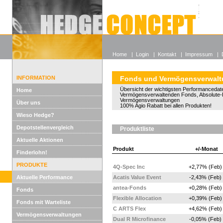
Alle off
Lexikon
Wieso He
Home
|
Login
|
Kontakt
|
Impressum
|
INFORMATION
Fonds und Vermögensverwal
Übersicht der wichtigsten Performancedate
Home
Vermögensverwaltenden Fonds, Absolute-
Vermögensverwaltungen
Über uns
100% Agio Rabatt bei allen Produkten!
Wieso Hedge?
Depotstellenvergleich
Produktliste
Aktuelle Aktionen
Produkt
+/-Monat
Finderlohn!
PRODUKTE
4Q-Spec Inc
+2,77% (Feb)
Aktuelle Performance
Acatis Value Event
-2,43% (Feb)
antea-Fonds
+0,28% (Feb)
Fonds
Flexible Allocation
+0,39% (Feb)
Fonds mit Warteliste
C ARTS Flex
+4,62% (Feb)
Vermögensverwaltungen
Dual R Microfinance
-0,05% (Feb)