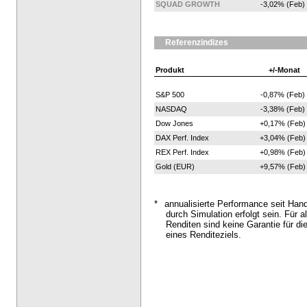
SQUAD GROWTH
-3,02% (Feb)
Referenzindizes
Produkt
+/-Monat
S&P 500
-0,87% (Feb)
NASDAQ
-3,38% (Feb)
Dow Jones
+0,17% (Feb)
DAX Perf. Index
+3,04% (Feb)
REX Perf. Index
+0,98% (Feb)
Gold (EUR)
+9,57% (Feb)
*
annualisierte Performance seit Han
durch Simulation erfolgt sein. Für al
Renditen sind keine Garantie für di
eines Renditeziels.