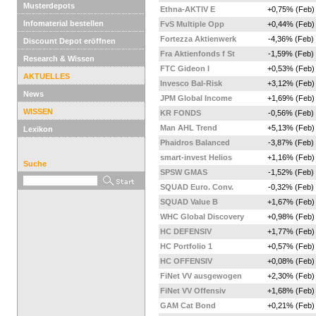
Musterdepots
Ethna-AKTIV E
+0,75% (Feb)
Infomaterial bestellen
FvS Multiple Opp
+0,44% (Feb)
Fortezza Aktienwerk
-4,36% (Feb)
Discount Depot eröffnen
Fra Aktienfonds f St
-1,59% (Feb)
Research & Wissen
FTC Gideon I
+0,53% (Feb)
AKTUELLES
Invesco Bal-Risk
+3,12% (Feb)
News
JPM Global Income
+1,69% (Feb)
WISSEN
KR FONDS
-0,56% (Feb)
Man AHL Trend
+5,13% (Feb)
Lexikon
Phaidros Balanced
-3,87% (Feb)
smart-invest Helios
+1,16% (Feb)
Suche
SPSW GMAS
-1,52% (Feb)
SQUAD Euro. Conv.
-0,32% (Feb)
SQUAD Value B
+1,67% (Feb)
WHC Global Discovery
+0,98% (Feb)
HC DEFENSIV
+1,77% (Feb)
HC Portfolio 1
+0,57% (Feb)
HC OFFENSIV
+0,08% (Feb)
FiNet VV ausgewogen
+2,30% (Feb)
FiNet VV Offensiv
+1,68% (Feb)
GAM Cat Bond
+0,21% (Feb)