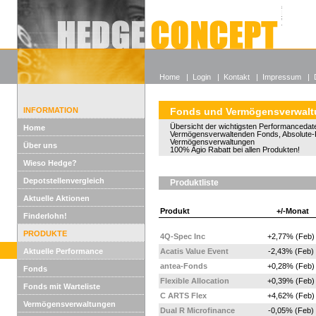
Alle off
Lexikon
Wieso He
Home
|
Login
|
Kontakt
|
Impressum
|
INFORMATION
Fonds und Vermögensverwal
Übersicht der wichtigsten Performancedate
Home
Vermögensverwaltenden Fonds, Absolute-
Vermögensverwaltungen
Über uns
100% Agio Rabatt bei allen Produkten!
Wieso Hedge?
Depotstellenvergleich
Produktliste
Aktuelle Aktionen
Produkt
+/-Monat
Finderlohn!
PRODUKTE
4Q-Spec Inc
+2,77% (Feb)
Aktuelle Performance
Acatis Value Event
-2,43% (Feb)
antea-Fonds
+0,28% (Feb)
Fonds
Flexible Allocation
+0,39% (Feb)
Fonds mit Warteliste
C ARTS Flex
+4,62% (Feb)
Vermögensverwaltungen
Dual R Microfinance
-0,05% (Feb)