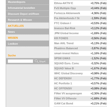
Musterdepots
Ethna-AKTIV E
+0,75% (Feb)
Infomaterial bestellen
FvS Multiple Opp
+0,44% (Feb)
Fortezza Aktienwerk
-4,36% (Feb)
Discount Depot eröffnen
Fra Aktienfonds f St
-1,59% (Feb)
Research & Wissen
FTC Gideon I
+0,53% (Feb)
AKTUELLES
Invesco Bal-Risk
+3,12% (Feb)
News
JPM Global Income
+1,69% (Feb)
WISSEN
KR FONDS
-0,56% (Feb)
Man AHL Trend
+5,13% (Feb)
Lexikon
Phaidros Balanced
-3,87% (Feb)
smart-invest Helios
+1,16% (Feb)
Suche
SPSW GMAS
-1,52% (Feb)
SQUAD Euro. Conv.
-0,32% (Feb)
SQUAD Value B
+1,67% (Feb)
WHC Global Discovery
+0,98% (Feb)
HC DEFENSIV
+1,77% (Feb)
HC Portfolio 1
+0,57% (Feb)
HC OFFENSIV
+0,08% (Feb)
FiNet VV ausgewogen
+2,30% (Feb)
FiNet VV Offensiv
+1,68% (Feb)
GAM Cat Bond
+0,21% (Feb)