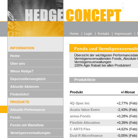
Alle off
Lexikon
Wieso He
Home
|
Login
|
Kontakt
|
Impressum
|
INFORMATION
Fonds und Vermögensverwal
Übersicht der wichtigsten Performancedate
Home
Vermögensverwaltenden Fonds, Absolute-
Vermögensverwaltungen
Über uns
100% Agio Rabatt bei allen Produkten!
Wieso Hedge?
Depotstellenvergleich
Produktliste
Aktuelle Aktionen
Produkt
+/-Monat
Finderlohn!
PRODUKTE
4Q-Spec Inc
+2,77% (Feb)
Aktuelle Performance
Acatis Value Event
-2,43% (Feb)
antea-Fonds
+0,28% (Feb)
Fonds
Flexible Allocation
+0,39% (Feb)
Fonds mit Warteliste
C ARTS Flex
+4,62% (Feb)
Vermögensverwaltungen
Dual R Microfinance
-0,05% (Feb)