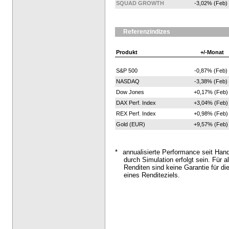
SQUAD GROWTH
-3,02% (Feb)
Referenzindizes
Produkt
+/-Monat
S&P 500
-0,87% (Feb)
NASDAQ
-3,38% (Feb)
Dow Jones
+0,17% (Feb)
DAX Perf. Index
+3,04% (Feb)
REX Perf. Index
+0,98% (Feb)
Gold (EUR)
+9,57% (Feb)
*
annualisierte Performance seit Han
durch Simulation erfolgt sein. Für al
Renditen sind keine Garantie für di
eines Renditeziels.