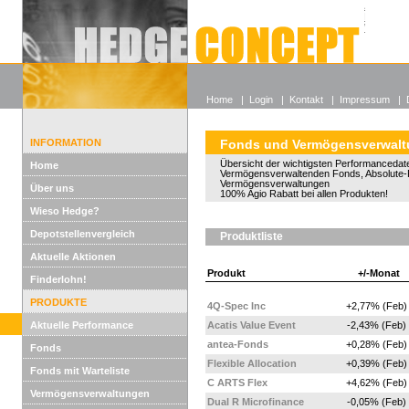
Alle off
Lexikon
Wieso He
Home
|
Login
|
Kontakt
|
Impressum
|
INFORMATION
Fonds und Vermögensverwal
Übersicht der wichtigsten Performancedate
Home
Vermögensverwaltenden Fonds, Absolute-
Vermögensverwaltungen
Über uns
100% Agio Rabatt bei allen Produkten!
Wieso Hedge?
Depotstellenvergleich
Produktliste
Aktuelle Aktionen
Produkt
+/-Monat
Finderlohn!
PRODUKTE
4Q-Spec Inc
+2,77% (Feb)
Aktuelle Performance
Acatis Value Event
-2,43% (Feb)
antea-Fonds
+0,28% (Feb)
Fonds
Flexible Allocation
+0,39% (Feb)
Fonds mit Warteliste
C ARTS Flex
+4,62% (Feb)
Vermögensverwaltungen
Dual R Microfinance
-0,05% (Feb)