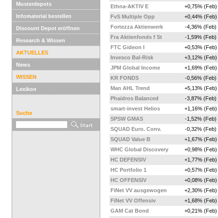
Musterdepots
Ethna-AKTIV E
+0,75% (Feb)
Infomaterial bestellen
FvS Multiple Opp
+0,44% (Feb)
Fortezza Aktienwerk
-4,36% (Feb)
Discount Depot eröffnen
Fra Aktienfonds f St
-1,59% (Feb)
Research & Wissen
FTC Gideon I
+0,53% (Feb)
AKTUELLES
Invesco Bal-Risk
+3,12% (Feb)
News
JPM Global Income
+1,69% (Feb)
WISSEN
KR FONDS
-0,56% (Feb)
Man AHL Trend
+5,13% (Feb)
Lexikon
Phaidros Balanced
-3,87% (Feb)
smart-invest Helios
+1,16% (Feb)
Suche
SPSW GMAS
-1,52% (Feb)
SQUAD Euro. Conv.
-0,32% (Feb)
SQUAD Value B
+1,67% (Feb)
WHC Global Discovery
+0,98% (Feb)
HC DEFENSIV
+1,77% (Feb)
HC Portfolio 1
+0,57% (Feb)
HC OFFENSIV
+0,08% (Feb)
FiNet VV ausgewogen
+2,30% (Feb)
FiNet VV Offensiv
+1,68% (Feb)
GAM Cat Bond
+0,21% (Feb)