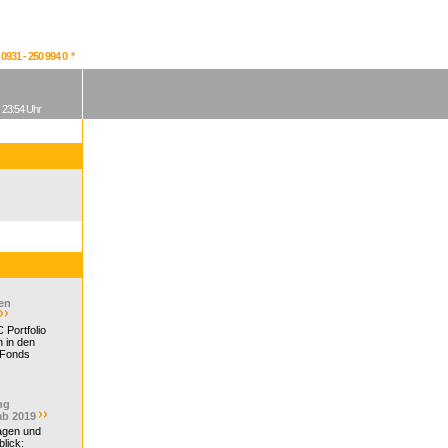
931 - 250 994 0 *
, 23:54 Uhr
en
 Portfolio
 in den
 Fonds
ng
ab 2019
ragen und
lick: