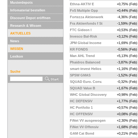
Musterdepots
Ethna-AKTIV E
+0,75% (Feb)
Infomaterial bestellen
FvS Multiple Opp
+0,44% (Feb)
Fortezza Aktienwerk
-4,36% (Feb)
Discount Depot eröffnen
Fra Aktienfonds f St
-1,59% (Feb)
Research & Wissen
FTC Gideon I
+0,53% (Feb)
AKTUELLES
Invesco Bal-Risk
+3,12% (Feb)
News
JPM Global Income
+1,69% (Feb)
WISSEN
KR FONDS
-0,56% (Feb)
Man AHL Trend
+5,13% (Feb)
Lexikon
Phaidros Balanced
-3,87% (Feb)
smart-invest Helios
+1,16% (Feb)
Suche
SPSW GMAS
-1,52% (Feb)
SQUAD Euro. Conv.
-0,32% (Feb)
SQUAD Value B
+1,67% (Feb)
WHC Global Discovery
+0,98% (Feb)
HC DEFENSIV
+1,77% (Feb)
HC Portfolio 1
+0,57% (Feb)
HC OFFENSIV
+0,08% (Feb)
FiNet VV ausgewogen
+2,30% (Feb)
FiNet VV Offensiv
+1,68% (Feb)
GAM Cat Bond
+0,21% (Feb)