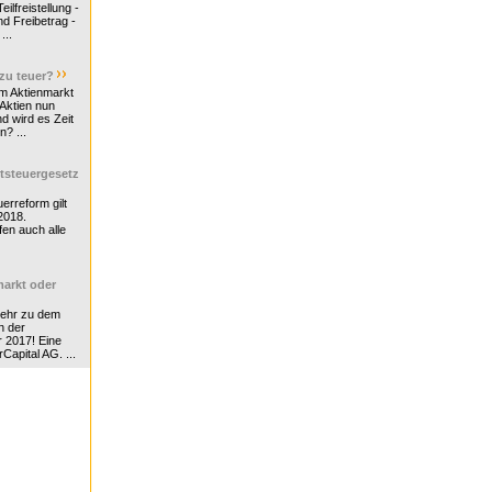
ilfreistellung -
d Freibetrag -
...
 zu teuer?
m Aktienmarkt
 Aktien nun
nd wird es Zeit
n? ...
tsteuergesetz
erreform gilt
2018.
en auch alle
arkt oder
Mehr zu dem
n der
r 2017! Eine
rCapital AG. ...