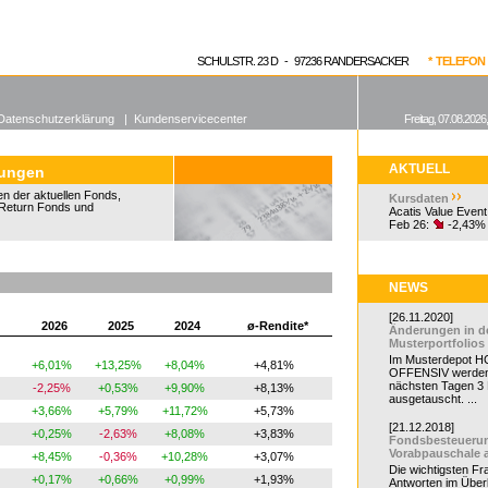
enen Fonds
Aktuelle Kurse
dgefonds?
SCHULSTR. 23 D - 97236 RANDERSACKER
* TELEFON 0
Datenschutzerklärung
|
Kundenservicecenter
Freitag, 07.08.2026
AKTUELL
tungen
n der aktuellen Fonds,
Kursdaten
Return Fonds und
Acatis Value Event
Feb 26:
-2,43%
NEWS
[26.11.2020]
2026
2025
2024
ø-Rendite*
Änderungen in d
Musterportfolios
Im Musterdepot HC
+6,01%
+13,25%
+8,04%
+4,81%
OFFENSIV werden
nächsten Tagen 3
-2,25%
+0,53%
+9,90%
+8,13%
ausgetauscht. ...
+3,66%
+5,79%
+11,72%
+5,73%
[21.12.2018]
+0,25%
-2,63%
+8,08%
+3,83%
Fondsbesteueru
Vorabpauschale 
+8,45%
-0,36%
+10,28%
+3,07%
Die wichtigsten F
+0,17%
+0,66%
+0,99%
+1,93%
Antworten im Überb