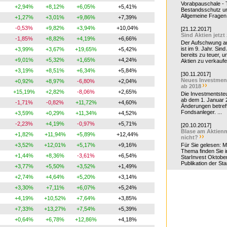
Vorabpauschale - Te
+2,94%
+8,12%
+6,05%
+5,41%
Bestandsschutz un
Allgemeine Fragen 
+1,27%
+3,01%
+9,86%
+7,39%
-0,53%
+9,82%
+3,94%
+10,04%
[21.12.2017]
Sind Aktien jetzt
-1,85%
+8,82%
+4,19%
+6,66%
Der Aufschwung a
ist im 9. Jahr. Sind
+3,99%
+3,67%
+19,65%
+5,42%
bereits zu teuer, u
+9,01%
+5,32%
+1,65%
+4,24%
Aktien zu verkaufe
+3,19%
+8,51%
+6,34%
+5,84%
[30.11.2017]
Neues Investmen
+0,92%
+8,97%
-6,80%
+2,04%
ab 2018
+15,19%
+2,82%
-8,06%
+2,65%
Die Investmentsteu
ab dem 1. Januar 
-1,71%
-0,82%
+11,72%
+4,60%
Änderungen betreff
Fondsanleger. ...
+3,59%
+0,29%
+11,34%
+4,52%
-2,23%
+4,19%
-0,97%
+5,71%
[20.10.2017]
Blase am Aktienm
+1,82%
+11,94%
+5,89%
+12,44%
nicht?
+3,52%
+12,01%
+5,17%
+9,16%
Für Sie gelesen: 
Thema finden Sie i
+1,44%
+8,36%
-3,61%
+6,54%
StarInvest Oktobe
Publikation der Sta
+3,77%
+5,50%
+3,52%
+1,49%
+2,74%
+4,64%
+5,20%
+3,14%
+3,30%
+7,11%
+6,07%
+5,24%
+4,19%
+10,52%
+7,64%
+3,85%
+7,33%
+13,27%
+7,54%
+5,39%
+0,64%
+6,78%
+12,86%
+4,18%