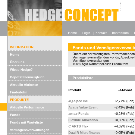
Alle off
Lexikon
Wieso He
Home
|
Login
|
Kontakt
|
Impressum
|
INFORMATION
Fonds und Vermögensverwal
Übersicht der wichtigsten Performancedate
Home
Vermögensverwaltenden Fonds, Absolute-
Vermögensverwaltungen
Über uns
100% Agio Rabatt bei allen Produkten!
Wieso Hedge?
Depotstellenvergleich
Produktliste
Aktuelle Aktionen
Produkt
+/-Monat
Finderlohn!
PRODUKTE
4Q-Spec Inc
+2,77% (Feb)
Aktuelle Performance
Acatis Value Event
-2,43% (Feb)
antea-Fonds
+0,28% (Feb)
Fonds
Flexible Allocation
+0,39% (Feb)
Fonds mit Warteliste
C ARTS Flex
+4,62% (Feb)
Vermögensverwaltungen
Dual R Microfinance
-0,05% (Feb)