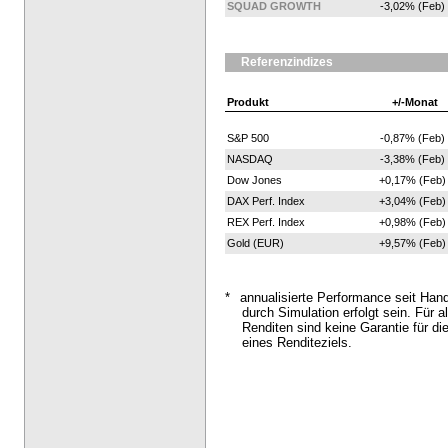
SQUAD GROWTH
-3,02% (Feb)
Referenzindizes
Produkt
+/-Monat
S&P 500
-0,87% (Feb)
NASDAQ
-3,38% (Feb)
Dow Jones
+0,17% (Feb)
DAX Perf. Index
+3,04% (Feb)
REX Perf. Index
+0,98% (Feb)
Gold (EUR)
+9,57% (Feb)
*
annualisierte Performance seit Han
durch Simulation erfolgt sein. Für al
Renditen sind keine Garantie für di
eines Renditeziels.