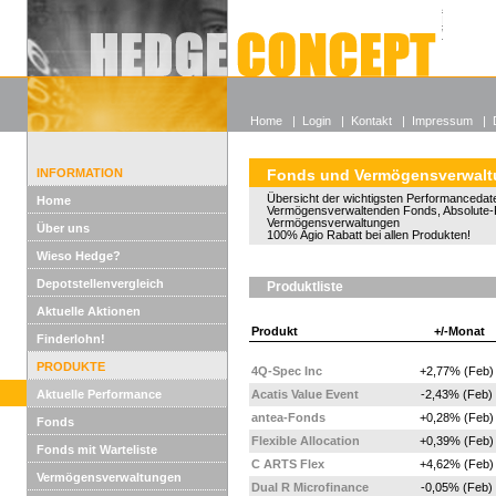
Alle off
Lexikon
Wieso He
Home
|
Login
|
Kontakt
|
Impressum
|
INFORMATION
Fonds und Vermögensverwal
Übersicht der wichtigsten Performancedate
Home
Vermögensverwaltenden Fonds, Absolute-
Vermögensverwaltungen
Über uns
100% Agio Rabatt bei allen Produkten!
Wieso Hedge?
Depotstellenvergleich
Produktliste
Aktuelle Aktionen
Produkt
+/-Monat
Finderlohn!
PRODUKTE
4Q-Spec Inc
+2,77% (Feb)
Aktuelle Performance
Acatis Value Event
-2,43% (Feb)
antea-Fonds
+0,28% (Feb)
Fonds
Flexible Allocation
+0,39% (Feb)
Fonds mit Warteliste
C ARTS Flex
+4,62% (Feb)
Vermögensverwaltungen
Dual R Microfinance
-0,05% (Feb)