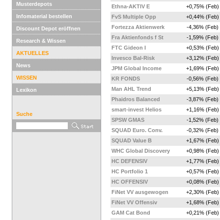
Musterdepots
Ethna-AKTIV E
+0,75% (Feb)
Infomaterial bestellen
FvS Multiple Opp
+0,44% (Feb)
Fortezza Aktienwerk
-4,36% (Feb)
Discount Depot eröffnen
Fra Aktienfonds f St
-1,59% (Feb)
Research & Wissen
FTC Gideon I
+0,53% (Feb)
AKTUELLES
Invesco Bal-Risk
+3,12% (Feb)
News
JPM Global Income
+1,69% (Feb)
WISSEN
KR FONDS
-0,56% (Feb)
Man AHL Trend
+5,13% (Feb)
Lexikon
Phaidros Balanced
-3,87% (Feb)
smart-invest Helios
+1,16% (Feb)
Suche
SPSW GMAS
-1,52% (Feb)
SQUAD Euro. Conv.
-0,32% (Feb)
SQUAD Value B
+1,67% (Feb)
WHC Global Discovery
+0,98% (Feb)
HC DEFENSIV
+1,77% (Feb)
HC Portfolio 1
+0,57% (Feb)
HC OFFENSIV
+0,08% (Feb)
FiNet VV ausgewogen
+2,30% (Feb)
FiNet VV Offensiv
+1,68% (Feb)
GAM Cat Bond
+0,21% (Feb)