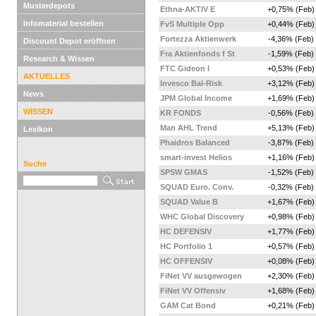
Musterdepots
Ethna-AKTIV E
+0,75% (Feb)
Infomaterial bestellen
FvS Multiple Opp
+0,44% (Feb)
Fortezza Aktienwerk
-4,36% (Feb)
Discount Depot eröffnen
Fra Aktienfonds f St
-1,59% (Feb)
Research & Wissen
FTC Gideon I
+0,53% (Feb)
AKTUELLES
Invesco Bal-Risk
+3,12% (Feb)
News
JPM Global Income
+1,69% (Feb)
WISSEN
KR FONDS
-0,56% (Feb)
Man AHL Trend
+5,13% (Feb)
Lexikon
Phaidros Balanced
-3,87% (Feb)
smart-invest Helios
+1,16% (Feb)
Suche
SPSW GMAS
-1,52% (Feb)
SQUAD Euro. Conv.
-0,32% (Feb)
SQUAD Value B
+1,67% (Feb)
WHC Global Discovery
+0,98% (Feb)
HC DEFENSIV
+1,77% (Feb)
HC Portfolio 1
+0,57% (Feb)
HC OFFENSIV
+0,08% (Feb)
FiNet VV ausgewogen
+2,30% (Feb)
FiNet VV Offensiv
+1,68% (Feb)
GAM Cat Bond
+0,21% (Feb)