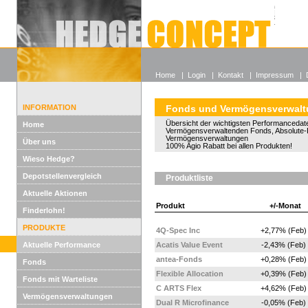
Alle off
Lexikon
Wieso He
Home
|
Login
|
Kontakt
|
Impressum
|
INFORMATION
Fonds und Vermögensverwal
Übersicht der wichtigsten Performancedate
Home
Vermögensverwaltenden Fonds, Absolute-
Vermögensverwaltungen
Über uns
100% Agio Rabatt bei allen Produkten!
Wieso Hedge?
Depotstellenvergleich
Produktliste
Aktuelle Aktionen
Produkt
+/-Monat
Finderlohn!
PRODUKTE
4Q-Spec Inc
+2,77% (Feb)
Aktuelle Performance
Acatis Value Event
-2,43% (Feb)
antea-Fonds
+0,28% (Feb)
Fonds
Flexible Allocation
+0,39% (Feb)
Fonds mit Warteliste
C ARTS Flex
+4,62% (Feb)
Vermögensverwaltungen
Dual R Microfinance
-0,05% (Feb)