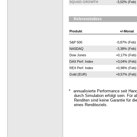
SQUAD GROWTH
-3,02% (Feb)
Referenzindizes
Produkt
+/-Monat
S&P 500
-0,87% (Feb)
NASDAQ
-3,38% (Feb)
Dow Jones
+0,17% (Feb)
DAX Perf. Index
+3,04% (Feb)
REX Perf. Index
+0,98% (Feb)
Gold (EUR)
+9,57% (Feb)
*
annualisierte Performance seit Han
durch Simulation erfolgt sein. Für al
Renditen sind keine Garantie für di
eines Renditeziels.