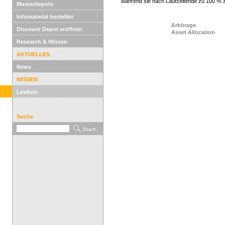
während sie nach Laufzeitende zu 100 % 
Musterdepots
Infomaterial bestellen
Arbitrage
Discount Depot eröffnen
Asset Allocation
Research & Wissen
AKTUELLES
News
WISSEN
Lexikon
Suche