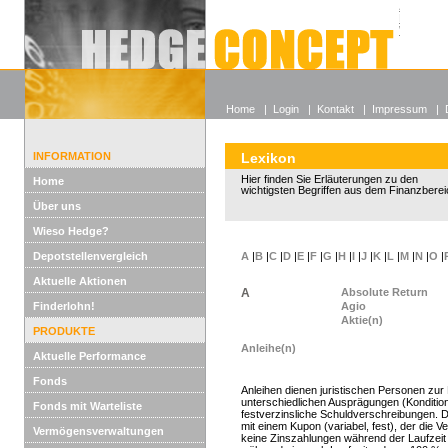
Alle off
Lexikon
Wieso He
Home
|
Login
|
Kontakt
|
Impressum
|
INFORMATION
Lexikon
Hier finden Sie Erläuterungen zu den
Home
wichtigsten Begriffen aus dem Finanzberei
Über uns
Wieso Hedge?
Depotstellenvergleich
A
|
B
|
C
|
D
|
E
|
F
|
G
|
H
|
I
|
J
|
K
|
L
|
M
|
N
|
O
|
Aktuelle Aktionen
A
Absolute Return
Finderlohn!
Agio
Aktie(n)
PRODUKTE
Anleihe(n)
Aktuelle Performance
Fonds
Anleihen dienen juristischen Personen zur 
unterschiedlichen Ausprägungen (Kondition
Fonds mit Warteliste
festverzinsliche Schuldverschreibungen. 
mit einem Kupon (variabel, fest), der die 
Vermögensverwaltungen
keine Zinszahlungen während der Laufzeit g