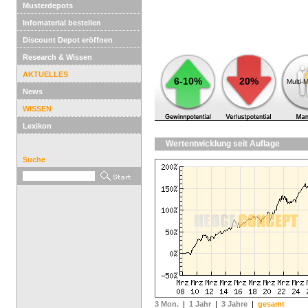
Musterdepots
Infomaterial bestellen
Discount Depot eröffnen
Research & Wissen
AKTUELLES
6-10%
20%
Multi-
News
WISSEN
Lexikon
Wertentwicklung seit Auflage
Suche
3 Mon.
|
1 Jahr
|
3 Jahre
|
gesamt