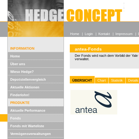
Alle off
Lexikon
Wieso He
Home
|
Login
|
Kontakt
|
Impressum
|
INFORMATION
antea-Fonds
Der Fonds wird nach dem Vorbild der Yale U
Home
verwaltet.
Über uns
Wieso Hedge?
Depotstellenvergleich
ÜBERSICHT
Chart
Statistik
Details
Aktuelle Aktionen
Finderlohn!
PRODUKTE
Aktuelle Performance
Fonds
Fonds mit Warteliste
Vermögensverwaltungen