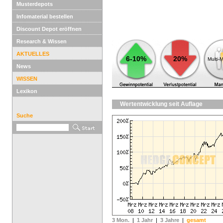
Musterdepots
Infomaterial bestellen
Discount Depot eröffnen
Research & Wissen
AKTUELLES
6-10%
20%
Multi-
News
WISSEN
Lexikon
Wertentwicklung seit Auflage
Suche
3 Mon.
|
1 Jahr
|
3 Jahre
|
gesamt