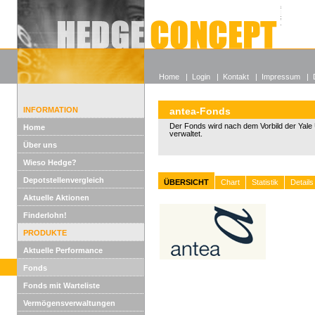
Alle off
Lexikon
Wieso He
Home
|
Login
|
Kontakt
|
Impressum
|
INFORMATION
antea-Fonds
Der Fonds wird nach dem Vorbild der Yale U
Home
verwaltet.
Über uns
Wieso Hedge?
Depotstellenvergleich
ÜBERSICHT
Chart
Statistik
Details
Aktuelle Aktionen
Finderlohn!
PRODUKTE
Aktuelle Performance
Fonds
Fonds mit Warteliste
Vermögensverwaltungen