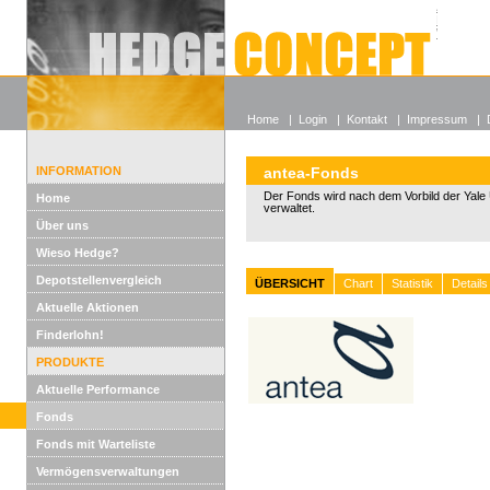
Alle off
Lexikon
Wieso He
Home
|
Login
|
Kontakt
|
Impressum
|
INFORMATION
antea-Fonds
Der Fonds wird nach dem Vorbild der Yale U
Home
verwaltet.
Über uns
Wieso Hedge?
Depotstellenvergleich
ÜBERSICHT
Chart
Statistik
Details
Aktuelle Aktionen
Finderlohn!
PRODUKTE
Aktuelle Performance
Fonds
Fonds mit Warteliste
Vermögensverwaltungen