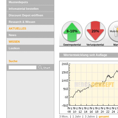
Musterdepots
Infomaterial bestellen
Discount Depot eröffnen
Research & Wissen
AKTUELLES
6-10%
20%
Multi-
News
WISSEN
Lexikon
Wertentwicklung seit Auflage
Suche
3 Mon.
|
1 Jahr
|
3 Jahre
|
gesamt