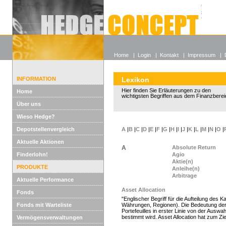
Alle off
Lexikon
Wieso He
Home
|
Login
|
Kontakt
|
Impressum
|
INFORMATION
Lexikon
Hier finden Sie Erläuterungen zu den
Home
wichtigsten Begriffen aus dem Finanzberei
Über uns
Wieso Hedge?
Depotstellenvergleich
A
|
B
|
C
|
D
|
E
|
F
|
G
|
H
|
I
|
J
|
K
|
L
|
M
|
N
|
O
|
Aktuelle Aktionen
A
Absolute Return
Finderlohn!
Agio
Aktie(n)
PRODUKTE
Anleihe(n)
Arbitrage
Aktuelle Performance
Asset Allocation
Fonds
"Englischer Begriff für die Aufteilung des
Fonds mit Warteliste
Währungen, Regionen). Die Bedeutung der A
Portefeuilles in erster Linie von der Aus
bestimmt wird. Asset Allocation hat zum Zie
Vermögensverwaltungen