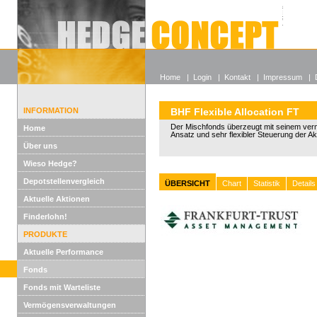
Alle off
Lexikon
Wieso He
Home
|
Login
|
Kontakt
|
Impressum
|
INFORMATION
BHF Flexible Allocation FT
Der Mischfonds überzeugt mit seinem ve
Home
Ansatz und sehr flexibler Steuerung der Ak
Über uns
Wieso Hedge?
Depotstellenvergleich
ÜBERSICHT
Chart
Statistik
Details
Aktuelle Aktionen
Finderlohn!
PRODUKTE
Aktuelle Performance
Fonds
Fonds mit Warteliste
Vermögensverwaltungen