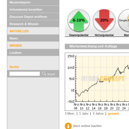
Musterdepots
Infomaterial bestellen
Discount Depot eröffnen
6-10%
20%
Single
Research & Wissen
AKTUELLES
News
WISSEN
Wertentwicklung seit Auflage
Lexikon
Suche
3 Mon.
|
1 Jahr
|
3 Jahre
|
gesamt
Jetzt online kaufen