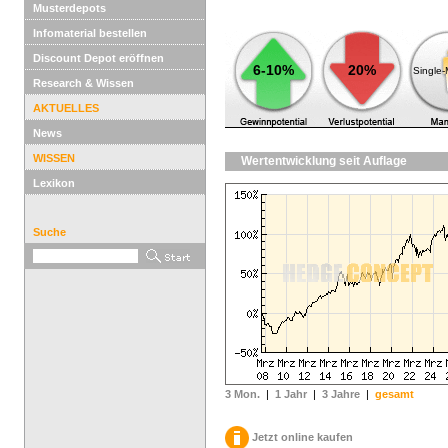
Musterdepots
Infomaterial bestellen
Discount Depot eröffnen
6-10%
20%
Single
Research & Wissen
AKTUELLES
News
WISSEN
Wertentwicklung seit Auflage
Lexikon
Suche
3 Mon.
|
1 Jahr
|
3 Jahre
|
gesamt
Jetzt online kaufen