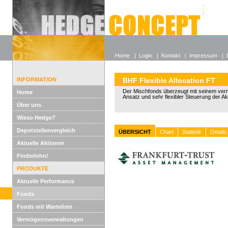
Alle off
Lexikon
Wieso He
Home
|
Login
|
Kontakt
|
Impressum
|
INFORMATION
BHF Flexible Allocation FT
Der Mischfonds überzeugt mit seinem ve
Home
Ansatz und sehr flexibler Steuerung der Ak
Über uns
Wieso Hedge?
Depotstellenvergleich
ÜBERSICHT
Chart
Statistik
Details
Aktuelle Aktionen
Finderlohn!
PRODUKTE
Aktuelle Performance
Fonds
Fonds mit Warteliste
Vermögensverwaltungen