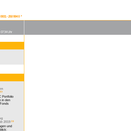
931 - 250 994 0 *
, 07:34 Uhr
en
 Portfolio
 in den
 Fonds
ng
ab 2019
ragen und
lick: