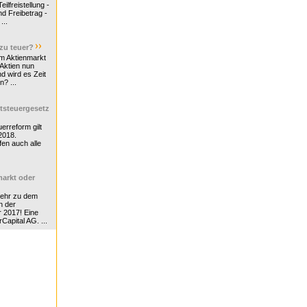
ilfreistellung -
d Freibetrag -
...
 zu teuer?
m Aktienmarkt
 Aktien nun
nd wird es Zeit
n? ...
tsteuergesetz
erreform gilt
2018.
en auch alle
arkt oder
Mehr zu dem
n der
r 2017! Eine
rCapital AG. ...