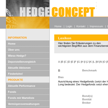
Alle off
Lexikon
Wieso He
Home
|
Login
|
Kontakt
|
Impressum
|
INFORMATION
Lexikon
Hier finden Sie Erläuterungen zu den
Home
wichtigsten Begriffen aus dem Finanzberei
Über uns
Wieso Hedge?
Depotstellenvergleich
A
|
B
|
C
|
D
|
E
|
F
|
G
|
H
|
I
|
J
|
K
|
L
|
M
|
N
|
O
|
Aktuelle Aktionen
B
Benchmark
Finderlohn!
Bias
PRODUKTE
Ausrichtung eines Hedgefonds (setzt der H
Long bedeutet: Der Hedgefonds setzt eher 
Aktuelle Performance
Fonds
Bond(s)
Fonds mit Warteliste
Bonität
Broker
Vermögensverwaltungen