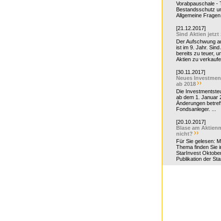
Vorabpauschale - Te
Bestandsschutz un
Allgemeine Fragen 
[21.12.2017]
Sind Aktien jetzt
Der Aufschwung a
ist im 9. Jahr. Sind
bereits zu teuer, u
Aktien zu verkaufe
[30.11.2017]
Neues Investmen
ab 2018
Die Investmentsteu
ab dem 1. Januar 
Änderungen betreff
Fondsanleger. ...
[20.10.2017]
Blase am Aktienm
nicht?
Für Sie gelesen: 
Thema finden Sie i
StarInvest Oktobe
Publikation der Sta