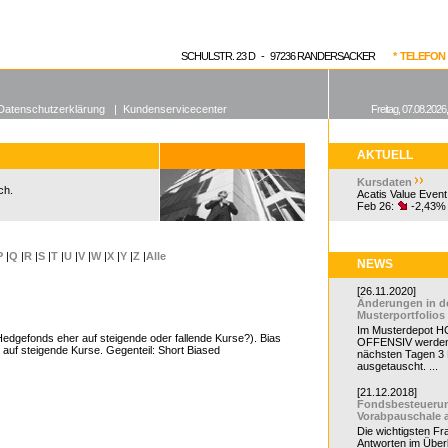
enen Fonds
Aktuelle Kurse
dgefonds?
SCHULSTR. 23 D - 97236 RANDERSACKER
* TELEFON 0
Datenschutzerklärung
|
Kundenservicecenter
Freitag, 07.08.2026
AKTUELL
Kursdaten
ch.
Acatis Value Event
Feb 26:
-2,43%
P
|
Q
|
R
|
S
|
T
|
U
|
V
|
W
|
X
|
Y
|
Z
|
Alle
NEWS
[26.11.2020]
Änderungen in d
Musterportfolios
Im Musterdepot HC
edgefonds eher auf steigende oder fallende Kurse?). Bias
OFFENSIV werden
auf steigende Kurse. Gegenteil: Short Biased
nächsten Tagen 3
ausgetauscht. ...
[21.12.2018]
Fondsbesteueru
Vorabpauschale 
Die wichtigsten F
Antworten im Überb