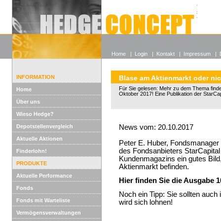
Alle off
Lexikon
Wieso He
Home
|
Login
|
Kontakt
|
Impressum
|
INFORMATION
Blase am Aktienmarkt oder ni
Für Sie gelesen: Mehr zu dem Thema finden
Home
Oktober 2017! Eine Publikation der StarCap
Über uns
Wieso Hedge?
Depotstellenvergleich
News vom: 20.10.2017
Aktuelle Aktionen
Peter E. Huber, Fondsmanager 
des Fondsanbieters StarCapital
Finderlohn!
Kundenmagazins ein gutes Bild,
PRODUKTE
Aktienmarkt befinden.
Aktuelle Performance
Hier finden Sie die Ausgabe 1
Fonds
Noch ein Tipp: Sie sollten auch
Fonds mit Warteliste
wird sich lohnen!
Vermögensverwaltungen