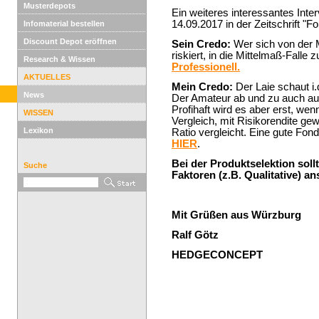
Musterdepots
Ein weiteres interessantes Int
14.09.2017 in der Zeitschrift "F
Infomaterial bestellen
Discount Depot eröffnen
Sein Credo:
Wer sich von der 
riskiert, in die Mittelmaß-Falle 
Research & Wissen
Professionell.
AKTUELLES
Mein Credo:
Der Laie schaut i.
News
Der Amateur ab und zu auch auf 
Profihaft wird es aber erst, wen
WISSEN
Vergleich, mit Risikorendite ge
Lexikon
Ratio vergleicht. Eine gute Fon
HIER
.
Bei der Produktselektion soll
Suche
Faktoren (z.B. Qualitative) an
Mit Grüßen aus Würzburg
Ralf Götz
HEDGECONCEPT