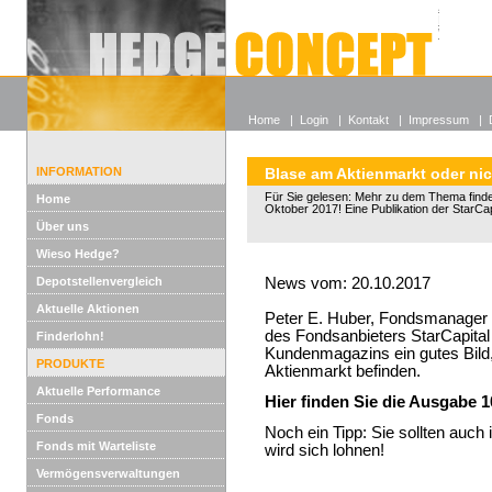
Alle off
Lexikon
Wieso He
Home
|
Login
|
Kontakt
|
Impressum
|
INFORMATION
Blase am Aktienmarkt oder ni
Für Sie gelesen: Mehr zu dem Thema finden
Home
Oktober 2017! Eine Publikation der StarCap
Über uns
Wieso Hedge?
Depotstellenvergleich
News vom: 20.10.2017
Aktuelle Aktionen
Peter E. Huber, Fondsmanager 
des Fondsanbieters StarCapital
Finderlohn!
Kundenmagazins ein gutes Bild,
PRODUKTE
Aktienmarkt befinden.
Aktuelle Performance
Hier finden Sie die Ausgabe 1
Fonds
Noch ein Tipp: Sie sollten auch
Fonds mit Warteliste
wird sich lohnen!
Vermögensverwaltungen