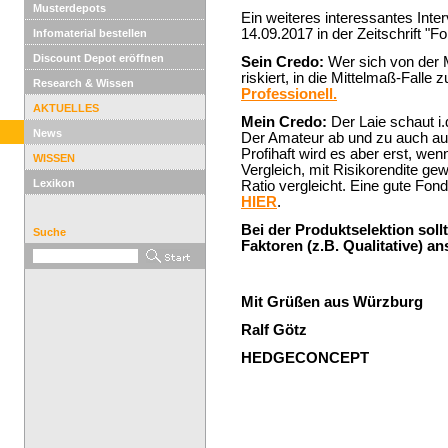
Musterdepots
Ein weiteres interessantes Int
14.09.2017 in der Zeitschrift "F
Infomaterial bestellen
Discount Depot eröffnen
Sein Credo:
Wer sich von der 
riskiert, in die Mittelmaß-Falle 
Research & Wissen
Professionell.
AKTUELLES
Mein Credo:
Der Laie schaut i.
News
Der Amateur ab und zu auch auf 
Profihaft wird es aber erst, wen
WISSEN
Vergleich, mit Risikorendite ge
Lexikon
Ratio vergleicht. Eine gute Fon
HIER
.
Bei der Produktselektion soll
Suche
Faktoren (z.B. Qualitative) an
Mit Grüßen aus Würzburg
Ralf Götz
HEDGECONCEPT