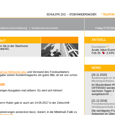
enen Fonds
Aktuelle Kurse
dgefonds?
SCHULSTR. 23 D - 97236 RANDERSACKER
* TELEFON 0
Datenschutzerklärung
|
Kundenservicecenter
Freitag, 07.08.2026
AKTUELL
cht?
 Sie in der StarInvest
Kursdaten
ital AG.
Acatis Value Event
Feb 26:
-2,43%
NEWS
arCap Winbonds plus
und Vorstand des Fondsanbieters
[26.11.2020]
usgabe seines Kundenmagazins ein gutes Bild, ob wir uns schon
Änderungen in d
Musterportfolios
LINK
Im Musterdepot HC
OFFENSIV werden
herigen Ausgaben mal stöbern. Es wird sich lohnen!
nächsten Tagen 3
ausgetauscht. ...
[21.12.2018]
errn Huber gab er auch am 14.09.2017 in der Zeitschrift
Fondsbesteueru
Vorabpauschale 
Die wichtigsten F
terungen anstecken lässt, riskiert, in die Mittelmaß-Falle zu
Antworten im Überb