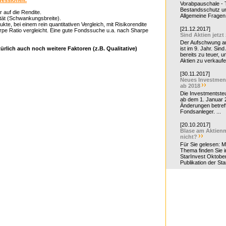
essionell.
Vorabpauschale - Te
Bestandsschutz un
r auf die Rendite.
Allgemeine Fragen 
ität (Schwankungsbreite).
kte, bei einem rein quantitativen Vergleich, mit Risikorendite
[21.12.2017]
rpe Ratio vergleicht. Eine gute Fondssuche u.a. nach Sharpe
Sind Aktien jetzt
Der Aufschwung a
ürlich auch noch weitere Faktoren (z.B. Qualitative)
ist im 9. Jahr. Sind
bereits zu teuer, u
Aktien zu verkaufe
[30.11.2017]
Neues Investmen
ab 2018
Die Investmentsteu
ab dem 1. Januar 
Änderungen betreff
Fondsanleger. ...
[20.10.2017]
Blase am Aktienm
nicht?
Für Sie gelesen: 
Thema finden Sie i
StarInvest Oktobe
Publikation der Sta