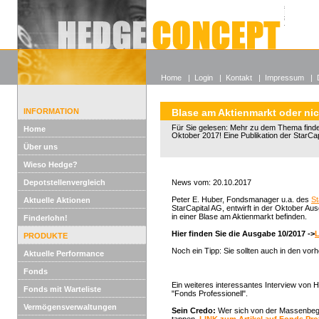
Alle off
Lexikon
Wieso He
Home
|
Login
|
Kontakt
|
Impressum
|
INFORMATION
Blase am Aktienmarkt oder ni
Für Sie gelesen: Mehr zu dem Thema finden
Home
Oktober 2017! Eine Publikation der StarCap
Über uns
Wieso Hedge?
Depotstellenvergleich
News vom: 20.10.2017
Peter E. Huber, Fondsmanager u.a. des
St
Aktuelle Aktionen
StarCapital AG, entwirft in der Oktober A
in einer Blase am Aktienmarkt befinden.
Finderlohn!
Hier finden Sie die Ausgabe 10/2017 ->
PRODUKTE
Noch ein Tipp: Sie sollten auch in den vor
Aktuelle Performance
Fonds
Ein weiteres interessantes Interview von H
Fonds mit Warteliste
"Fonds Professionell".
Vermögensverwaltungen
Sein Credo:
Wer sich von der Massenbegeis