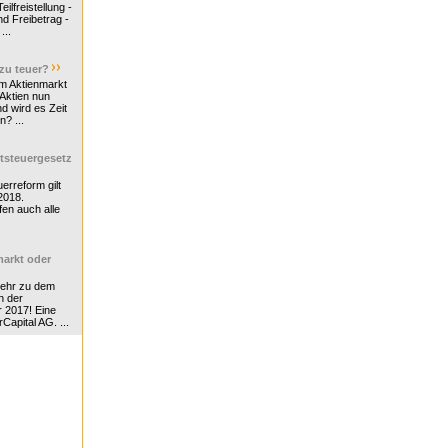
ilfreistellung -
d Freibetrag -
...
 zu teuer?
m Aktienmarkt
 Aktien nun
nd wird es Zeit
n? ...
tsteuergesetz
erreform gilt
2018.
en auch alle
arkt oder
Mehr zu dem
n der
r 2017! Eine
rCapital AG. ...