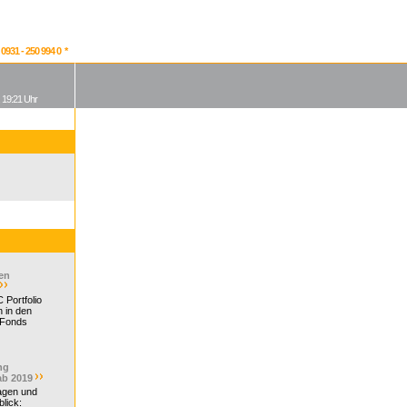
931 - 250 994 0 *
, 19:21 Uhr
en
 Portfolio
 in den
 Fonds
ng
ab 2019
ragen und
lick: