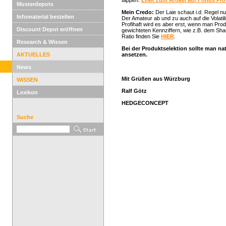
tappen.
LINK zum Artikel auf Fonds Prof
Musterdepots
Mein Credo:
Der Laie schaut i.d. Regel nu
Infomaterial bestellen
Der Amateur ab und zu auch auf die Volatil
Profihaft wird es aber erst, wenn man Produ
Discount Depot eröffnen
gewichteten Kennziffern, wie z.B. dem Sha
Ratio finden Sie
HIER
.
Research & Wissen
Bei der Produktselektion sollte man nat
AKTUELLES
ansetzen.
News
Mit Grüßen aus Würzburg
WISSEN
Ralf Götz
Lexikon
HEDGECONCEPT
Suche