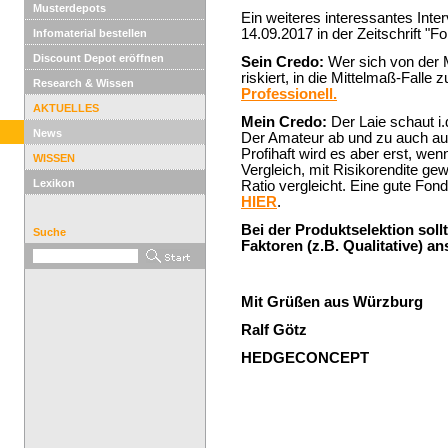
Musterdepots
Ein weiteres interessantes Int
14.09.2017 in der Zeitschrift "F
Infomaterial bestellen
Discount Depot eröffnen
Sein Credo:
Wer sich von der 
riskiert, in die Mittelmaß-Falle 
Research & Wissen
Professionell.
AKTUELLES
Mein Credo:
Der Laie schaut i.
News
Der Amateur ab und zu auch auf 
Profihaft wird es aber erst, wen
WISSEN
Vergleich, mit Risikorendite ge
Lexikon
Ratio vergleicht. Eine gute Fon
HIER
.
Bei der Produktselektion soll
Suche
Faktoren (z.B. Qualitative) an
Mit Grüßen aus Würzburg
Ralf Götz
HEDGECONCEPT