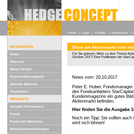
Alle off
Lexikon
Wieso He
Home
|
Login
|
Kontakt
|
Impressum
|
INFORMATION
Blase am Aktienmarkt oder ni
Für Sie gelesen: Mehr zu dem Thema finden
Home
Oktober 2017! Eine Publikation der StarCap
Über uns
Wieso Hedge?
Depotstellenvergleich
News vom: 20.10.2017
Aktuelle Aktionen
Peter E. Huber, Fondsmanager 
des Fondsanbieters StarCapital
Finderlohn!
Kundenmagazins ein gutes Bild,
PRODUKTE
Aktienmarkt befinden.
Aktuelle Performance
Hier finden Sie die Ausgabe 1
Fonds
Noch ein Tipp: Sie sollten auch
Fonds mit Warteliste
wird sich lohnen!
Vermögensverwaltungen