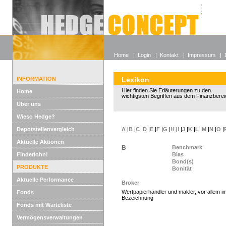
Alle off
Lexikon
Wieso He
Home
|
Login
|
Kontakt
|
Impressum
|
INFORMATION
Lexikon
Hier finden Sie Erläuterungen zu den
Home
wichtigsten Begriffen aus dem Finanzberei
Über uns
Wieso Hedge?
Depotstellenvergleich
A
|
B
|
C
|
D
|
E
|
F
|
G
|
H
|
I
|
J
|
K
|
L
|
M
|
N
|
O
|
Aktuelle Aktionen
B
Benchmark
Finderlohn!
Bias
Bond(s)
PRODUKTE
Bonität
Aktuelle Performance
Broker
Wertpapierhändler und makler, vor allem 
Fonds
Bezeichnung
Fonds mit Warteliste
Vermögensverwaltungen