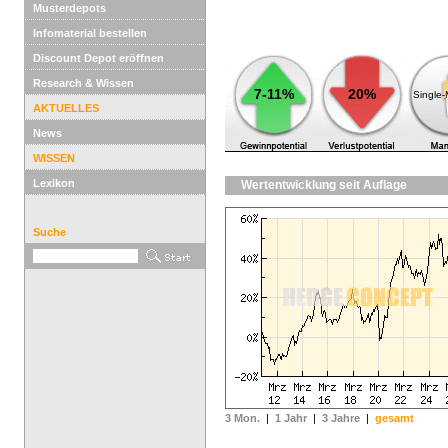
Musterdepots
Infomaterial bestellen
Discount Depot eröffnen
Research & Wissen
7-11%
20%
Single
AKTUELLES
News
WISSEN
Lexikon
Wertentwicklung seit Auflage
Suche
3 Mon.
|
1 Jahr
|
3 Jahre
|
gesamt