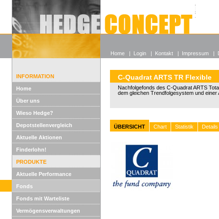
Alle off
Lexikon
Wieso He
Home
|
Login
|
Kontakt
|
Impressum
|
INFORMATION
C-Quadrat ARTS TR Flexible
Nachfolgefonds des C-Quadrat ARTS Total
Home
dem gleichen Trendfolgesystem und einer 
Über uns
Wieso Hedge?
Depotstellenvergleich
ÜBERSICHT
Chart
Statistik
Details
Aktuelle Aktionen
Finderlohn!
PRODUKTE
Aktuelle Performance
Fonds
Fonds mit Warteliste
Vermögensverwaltungen