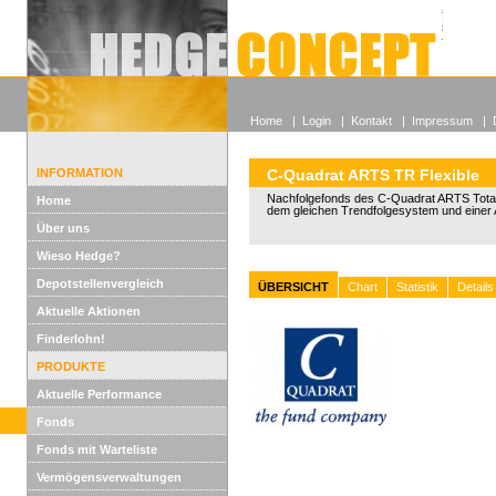
Alle off
Lexikon
Wieso He
Home
|
Login
|
Kontakt
|
Impressum
|
INFORMATION
C-Quadrat ARTS TR Flexible
Nachfolgefonds des C-Quadrat ARTS Total
Home
dem gleichen Trendfolgesystem und einer 
Über uns
Wieso Hedge?
Depotstellenvergleich
ÜBERSICHT
Chart
Statistik
Details
Aktuelle Aktionen
Finderlohn!
PRODUKTE
Aktuelle Performance
Fonds
Fonds mit Warteliste
Vermögensverwaltungen