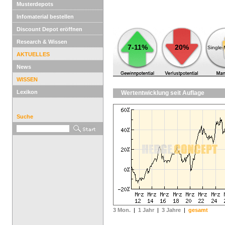
Musterdepots
Infomaterial bestellen
Discount Depot eröffnen
Research & Wissen
7-11%
20%
Single
AKTUELLES
News
WISSEN
Lexikon
Wertentwicklung seit Auflage
Suche
3 Mon.
|
1 Jahr
|
3 Jahre
|
gesamt