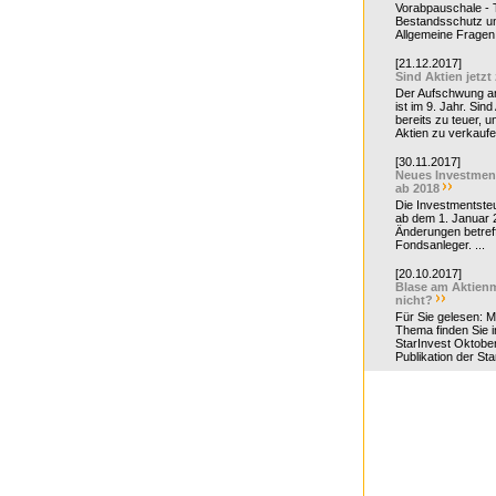
Vorabpauschale - Te
Bestandsschutz un
Allgemeine Fragen 
[21.12.2017]
Sind Aktien jetzt
Der Aufschwung a
ist im 9. Jahr. Sind
bereits zu teuer, u
Aktien zu verkaufe
[30.11.2017]
Neues Investmen
ab 2018
Die Investmentsteu
ab dem 1. Januar 
Änderungen betreff
Fondsanleger. ...
[20.10.2017]
Blase am Aktienm
nicht?
Für Sie gelesen: 
Thema finden Sie i
StarInvest Oktobe
Publikation der Sta