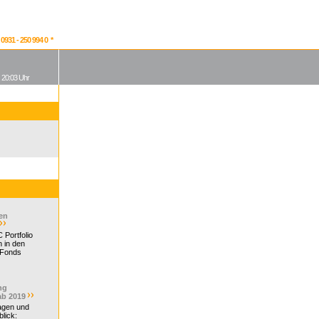
931 - 250 994 0 *
, 20:03 Uhr
en
 Portfolio
 in den
 Fonds
ng
ab 2019
ragen und
lick: