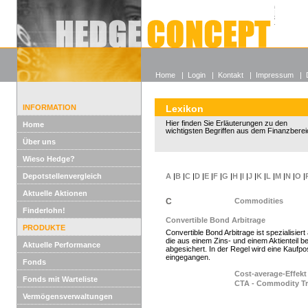
Alle off
Lexikon
Wieso He
Home
|
Login
|
Kontakt
|
Impressum
|
INFORMATION
Lexikon
Hier finden Sie Erläuterungen zu den
Home
wichtigsten Begriffen aus dem Finanzberei
Über uns
Wieso Hedge?
Depotstellenvergleich
A
|
B
|
C
|
D
|
E
|
F
|
G
|
H
|
I
|
J
|
K
|
L
|
M
|
N
|
O
|
Aktuelle Aktionen
C
Commodities
Finderlohn!
Convertible Bond Arbitrage
PRODUKTE
Convertible Bond Arbitrage ist spezialisier
die aus einem Zins- und einem Aktientei
Aktuelle Performance
abgesichert. In der Regel wird eine Kaufpos
eingegangen.
Fonds
Cost-average-Effekt
Fonds mit Warteliste
CTA - Commodity Tr
Vermögensverwaltungen