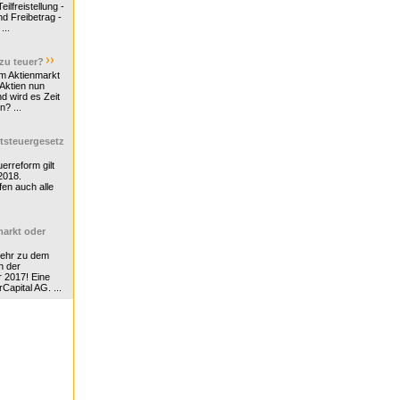
ilfreistellung -
d Freibetrag -
...
 zu teuer?
m Aktienmarkt
 Aktien nun
nd wird es Zeit
n? ...
tsteuergesetz
erreform gilt
2018.
en auch alle
arkt oder
Mehr zu dem
n der
r 2017! Eine
rCapital AG. ...