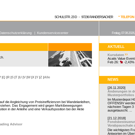
enen Fonds
Aktuelle Kurse
dgefonds?
SCHULSTR. 23 D - 97236 RANDERSACKER
* TELEFON 0
Datenschutzerklärung
|
Kundenservicecenter
Freitag, 07.08.2026
AKTUELL
Kursdaten
ch.
Acatis Value Event
Feb 26:
-2,43%
P
|
Q
|
R
|
S
|
T
|
U
|
V
|
W
|
X
|
Y
|
Z
|
Alle
NEWS
[26.11.2020]
Änderungen in d
Musterportfolios
Im Musterdepot HC
t auf die Angleichung von Preisineffizienzen bei Wandelanleihen,
OFFENSIV werden
l bestehen. Das Engagement wird gegen Marktbewegungen
nächsten Tagen 3
ition in der Anleihe und eine Verkaufsposition bei der Aktie
ausgetauscht. ...
[21.12.2018]
Fondsbesteueru
ading Advisor
Vorabpauschale 
Die wichtigsten F
Antworten im Überb