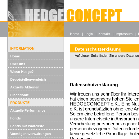
Alle off
Lexikon
Wieso He
Home
|
Login
|
Kontakt
|
Impressum
|
INFORMATION
Datenschutzerklärung
Auf dieser Seite finden Sie unsere Datens
Home
Über uns
Wieso Hedge?
Depotstellenvergleich
Datenschutzerklärung
Aktuelle Aktionen
Wir freuen uns sehr über Ihr Int
Finderlohn!
hat einen besonders hohen Stellen
PRODUKTE
HEDGECONCEPT e.K.. Eine Nutz
e.K. ist grundsätzlich ohne jede
Aktuelle Performance
Sofern eine betroffene Person b
Fonds
unsere Internetseite in Anspruch
Verarbeitung personenbezogener Da
Fonds mit Warteliste
personenbezogener Daten erforderl
keine gesetzliche Grundlage, holen
Vermögensverwaltungen
Person ein.