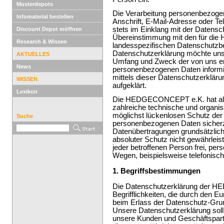
Musterdepots
Die Verarbeitung personenbezoge
Infomaterial bestellen
Anschrift, E-Mail-Adresse oder Te
stets im Einklang mit der Datens
Discount Depot eröffnen
Übereinstimmung mit den für d
Research & Wissen
landesspezifischen Datenschutzbe
Datenschutzerklärung möchte unse
AKTUELLES
Umfang und Zweck der von uns er
News
personenbezogenen Daten informi
mittels dieser Datenschutzerklär
WISSEN
aufgeklärt.
Lexikon
Die HEDGECONCEPT e.K. hat als f
zahlreiche technische und organ
möglichst lückenlosen Schutz der ü
Suche
personenbezogenen Daten sicherz
Datenübertragungen grundsätzlich
absoluter Schutz nicht gewährlei
jeder betroffenen Person frei, pe
Wegen, beispielsweise telefonisch
1. Begriffsbestimmungen
Die Datenschutzerklärung der 
Begrifflichkeiten, die durch den 
beim Erlass der Datenschutz-Gr
Unsere Datenschutzerklärung soll s
unsere Kunden und Geschäftspartn