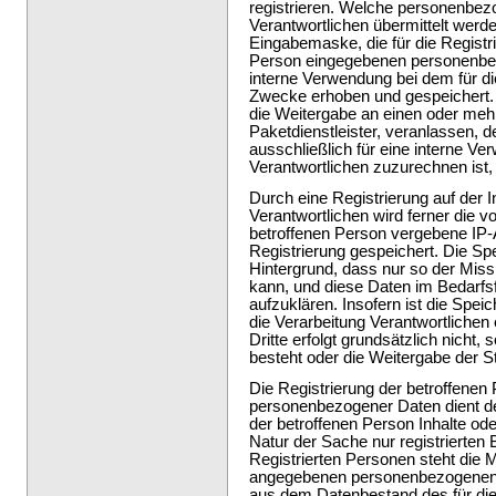
registrieren. Welche personenbezo
Verantwortlichen übermittelt werde
Eingabemaske, die für die Registr
Person eingegebenen personenbez
interne Verwendung bei dem für di
Zwecke erhoben und gespeichert. D
die Weitergabe an einen oder mehr
Paketdienstleister, veranlassen, 
ausschließlich für eine interne Ve
Verantwortlichen zuzurechnen ist, 
Durch eine Registrierung auf der I
Verantwortlichen wird ferner die v
betroffenen Person vergebene IP-
Registrierung gespeichert. Die Sp
Hintergrund, dass nur so der Mis
kann, und diese Daten im Bedarfsf
aufzuklären. Insofern ist die Spei
die Verarbeitung Verantwortlichen 
Dritte erfolgt grundsätzlich nicht,
besteht oder die Weitergabe der St
Die Registrierung der betroffenen 
personenbezogener Daten dient de
der betroffenen Person Inhalte od
Natur der Sache nur registrierte
Registrierten Personen steht die Mö
angegebenen personenbezogenen D
aus dem Datenbestand des für die