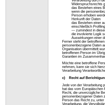
Verarbeitung durch de
Widerspruchsrechts g
das Bestehen eines B
wenn die personenbez
Person erhoben werden
Herkunft der Daten
das Bestehen einer a
einschließlich Profil
— zumindest in diese
die involvierte Logik 
Auswirkungen einer de
Ferner steht der betroffene
personenbezogene Daten an e
Organisation übermittelt wurd
betroffenen Person im Übrig
Garantien im Zusammenhang 
Möchte eine betroffene Per
nehmen, kann sie sich hierzu
Verarbeitung Verantwortlic
c) Recht auf Berichtigu
Jede von der Verarbeitung 
hat das vom Europäischen R
Recht, die unverzügliche Ber
personenbezogener Daten zu
Person das Recht zu, unter
Verarbeitung, die Vervollst