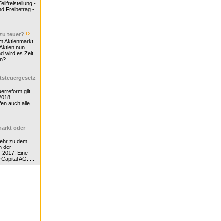
ilfreistellung -
d Freibetrag -
...
 zu teuer?
m Aktienmarkt
 Aktien nun
nd wird es Zeit
n? ...
tsteuergesetz
erreform gilt
2018.
en auch alle
arkt oder
Mehr zu dem
n der
r 2017! Eine
rCapital AG. ...