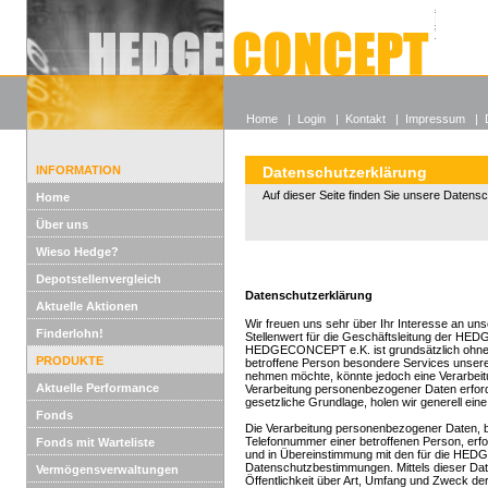
Alle off
Lexikon
Wieso He
Home
|
Login
|
Kontakt
|
Impressum
|
INFORMATION
Datenschutzerklärung
Auf dieser Seite finden Sie unsere Datens
Home
Über uns
Wieso Hedge?
Depotstellenvergleich
Datenschutzerklärung
Aktuelle Aktionen
Wir freuen uns sehr über Ihr Interesse an 
Finderlohn!
Stellenwert für die Geschäftsleitung der HE
HEDGECONCEPT e.K. ist grundsätzlich ohne 
PRODUKTE
betroffene Person besondere Services unsere
nehmen möchte, könnte jedoch eine Verarbeit
Aktuelle Performance
Verarbeitung personenbezogener Daten erforde
gesetzliche Grundlage, holen wir generell eine
Fonds
Die Verarbeitung personenbezogener Daten, b
Telefonnummer einer betroffenen Person, erfo
Fonds mit Warteliste
und in Übereinstimmung mit den für die HE
Datenschutzbestimmungen. Mittels dieser Da
Vermögensverwaltungen
Öffentlichkeit über Art, Umfang und Zweck de