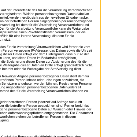
 auf der Internetseite des für die Verarbeitung Verantwortlichen
u registrieren. Welche personenbezogenen Daten dabei an
mittelt werden, ergibt sich aus der jeweiligen Eingabemaske,
ie von der betroffenen Person eingegebenen personenbezogenen
erwendung bei dem für die Verarbeitung Verantwortlichen und
er für die Verarbeitung Verantwortliche kann die Weitergabe
spielsweise einen Paketdienstleister, veranlassen, der die
lich für eine interne Verwendung, die dem für die
, nutzt.
 des für die Verarbeitung Verantwortlichen wird ferner die vom
nen Person vergebene IP-Adresse, das Datum sowie die Uhrzeit
g dieser Daten erfolgt vor dem Hintergrund, dass nur so der
 kann, und diese Daten im Bedarfsfall ermöglichen,
t die Speicherung dieser Daten zur Absicherung des für die
e Weitergabe dieser Daten an Dritte erfolgt grundsätzlich nicht,
e besteht oder die Weitergabe der Strafverfolgung dient.
r freiwilliger Angabe personenbezogener Daten dient dem für
etroffenen Person Inhalte oder Leistungen anzubieten, die
ten Benutzern angeboten werden können. Registrierten Personen
trierung angegebenen personenbezogenen Daten jederzeit
tand des für die Verarbeitung Verantwortlichen löschen zu
t jeder betroffenen Person jederzeit auf Anfrage Auskunft
 die betroffene Person gespeichert sind. Ferner berichtigt
ortliche personenbezogene Daten auf Wunsch oder Hinweis der
lichen Aufbewahrungspflichten entgegenstehen. Die Gesamtheit
ntwortlichen stehen der betroffenen Person in diesem
ügung.
 wird den Benutzern die Möglichkeit eingeräumt, den