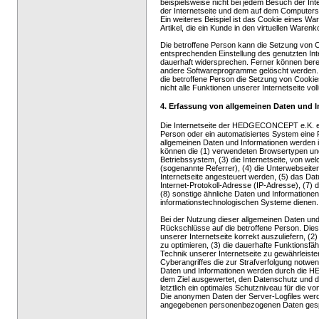
beispielsweise nicht bei jedem Besuch der Int
der Internetseite und dem auf dem Computer
Ein weiteres Beispiel ist das Cookie eines W
Artikel, die ein Kunde in den virtuellen Warenk
Die betroffene Person kann die Setzung von Co
entsprechenden Einstellung des genutzten In
dauerhaft widersprechen. Ferner können berei
andere Softwareprogramme gelöscht werden. Di
die betroffene Person die Setzung von Cookie
nicht alle Funktionen unserer Internetseite vol
4. Erfassung von allgemeinen Daten und 
Die Internetseite der HEDGECONCEPT e.K. erfa
Person oder ein automatisiertes System eine 
allgemeinen Daten und Informationen werden i
können die (1) verwendeten Browsertypen un
Betriebssystem, (3) die Internetseite, von we
(sogenannte Referrer), (4) die Unterwebseite
Internetseite angesteuert werden, (5) das Datu
Internet-Protokoll-Adresse (IP-Adresse), (7)
(8) sonstige ähnliche Daten und Informationen
informationstechnologischen Systeme dienen.
Bei der Nutzung dieser allgemeinen Daten u
Rückschlüsse auf die betroffene Person. Diese
unserer Internetseite korrekt auszuliefern, (2)
zu optimieren, (3) die dauerhafte Funktionsf
Technik unserer Internetseite zu gewährleist
Cyberangriffes die zur Strafverfolgung notwe
Daten und Informationen werden durch die HE
dem Ziel ausgewertet, den Datenschutz und 
letztlich ein optimales Schutzniveau für die 
Die anonymen Daten der Server-Logfiles werde
angegebenen personenbezogenen Daten gesp