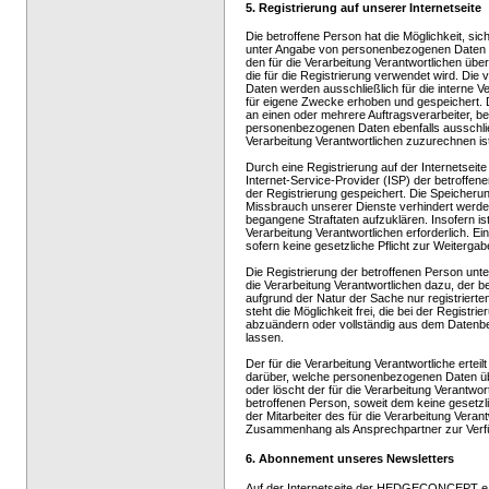
5. Registrierung auf unserer Internetseite
Die betroffene Person hat die Möglichkeit, sich
unter Angabe von personenbezogenen Daten z
den für die Verarbeitung Verantwortlichen über
die für die Registrierung verwendet wird. D
Daten werden ausschließlich für die interne V
für eigene Zwecke erhoben und gespeichert. D
an einen oder mehrere Auftragsverarbeiter, bei
personenbezogenen Daten ebenfalls ausschließ
Verarbeitung Verantwortlichen zuzurechnen ist
Durch eine Registrierung auf der Internetseite
Internet-Service-Provider (ISP) der betroffe
der Registrierung gespeichert. Die Speicherun
Missbrauch unserer Dienste verhindert werden
begangene Straftaten aufzuklären. Insofern is
Verarbeitung Verantwortlichen erforderlich. Ein
sofern keine gesetzliche Pflicht zur Weitergab
Die Registrierung der betroffenen Person unte
die Verarbeitung Verantwortlichen dazu, der b
aufgrund der Natur der Sache nur registrier
steht die Möglichkeit frei, die bei der Regis
abzuändern oder vollständig aus dem Datenbes
lassen.
Der für die Verarbeitung Verantwortliche erteil
darüber, welche personenbezogenen Daten über
oder löscht der für die Verarbeitung Verantw
betroffenen Person, soweit dem keine gesetz
der Mitarbeiter des für die Verarbeitung Vera
Zusammenhang als Ansprechpartner zur Verf
6. Abonnement unseres Newsletters
Auf der Internetseite der HEDGECONCEPT e.K.