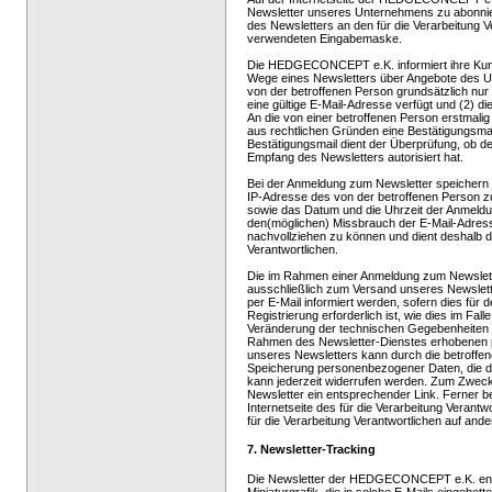
Newsletter unseres Unternehmens zu abonnie
des Newsletters an den für die Verarbeitung Ve
verwendeten Eingabemaske.
Die HEDGECONCEPT e.K. informiert ihre Kun
Wege eines Newsletters über Angebote des 
von der betroffenen Person grundsätzlich nu
eine gültige E-Mail-Adresse verfügt und (2) di
An die von einer betroffenen Person erstmali
aus rechtlichen Gründen eine Bestätigungsmai
Bestätigungsmail dient der Überprüfung, ob d
Empfang des Newsletters autorisiert hat.
Bei der Anmeldung zum Newsletter speichern w
IP-Adresse des von der betroffenen Person
sowie das Datum und die Uhrzeit der Anmeldun
den(möglichen) Missbrauch der E-Mail-Adress
nachvollziehen zu können und dient deshalb de
Verantwortlichen.
Die im Rahmen einer Anmeldung zum Newsle
ausschließlich zum Versand unseres Newslet
per E-Mail informiert werden, sofern dies für
Registrierung erforderlich ist, wie dies im F
Veränderung der technischen Gegebenheiten de
Rahmen des Newsletter-Dienstes erhobenen 
unseres Newsletters kann durch die betroffene
Speicherung personenbezogener Daten, die die
kann jederzeit widerrufen werden. Zum Zwecke 
Newsletter ein entsprechender Link. Ferner bes
Internetseite des für die Verarbeitung Veran
für die Verarbeitung Verantwortlichen auf ande
7. Newsletter-Tracking
Die Newsletter der HEDGECONCEPT e.K. enthal
Miniaturgrafik, die in solche E-Mails eingebe