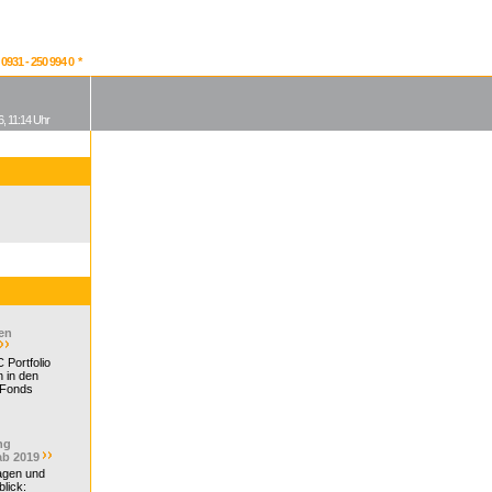
931 - 250 994 0 *
, 11:14 Uhr
en
 Portfolio
 in den
 Fonds
ng
ab 2019
ragen und
lick: