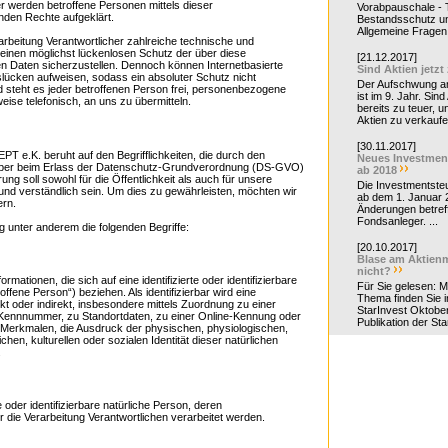
 werden betroffene Personen mittels dieser
Vorabpauschale - Te
nden Rechte aufgeklärt.
Bestandsschutz un
Allgemeine Fragen 
beitung Verantwortlicher zahlreiche technische und
inen möglichst lückenlosen Schutz der über diese
[21.12.2017]
n Daten sicherzustellen. Dennoch können Internetbasierte
Sind Aktien jetzt
lücken aufweisen, sodass ein absoluter Schutz nicht
Der Aufschwung a
 steht es jeder betroffenen Person frei, personenbezogene
ist im 9. Jahr. Sind
eise telefonisch, an uns zu übermitteln.
bereits zu teuer, u
Aktien zu verkaufe
[30.11.2017]
e.K. beruht auf den Begrifflichkeiten, die durch den
Neues Investmen
geber beim Erlass der Datenschutz-Grundverordnung (DS-GVO)
ab 2018
 soll sowohl für die Öffentlichkeit als auch für unsere
Die Investmentsteu
nd verständlich sein. Um dies zu gewährleisten, möchten wir
ab dem 1. Januar 
ern.
Änderungen betreff
Fondsanleger. ...
 unter anderem die folgenden Begriffe:
[20.10.2017]
Blase am Aktienm
nicht?
mationen, die sich auf eine identifizierte oder identifizierbare
Für Sie gelesen: 
ffene Person“) beziehen. Als identifizierbar wird eine
Thema finden Sie i
kt oder indirekt, insbesondere mittels Zuordnung zu einer
StarInvest Oktobe
Kennnummer, zu Standortdaten, zu einer Online-Kennung oder
Publikation der Sta
Merkmalen, die Ausdruck der physischen, physiologischen,
chen, kulturellen oder sozialen Identität dieser natürlichen
.
te oder identifizierbare natürliche Person, deren
die Verarbeitung Verantwortlichen verarbeitet werden.