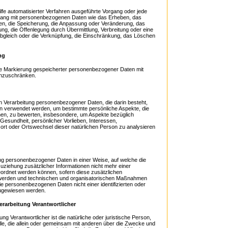
Hilfe automatisierter Verfahren ausgeführte Vorgang oder jede
ang mit personenbezogenen Daten wie das Erheben, das
nen, die Speicherung, die Anpassung oder Veränderung, das
ng, die Offenlegung durch Übermittlung, Verbreitung oder eine
Abgleich oder die Verknüpfung, die Einschränkung, das Löschen
ng
die Markierung gespeicherter personenbezogener Daten mit
einzuschränken.
rten Verarbeitung personenbezogener Daten, die darin besteht,
 verwendet werden, um bestimmte persönliche Aspekte, die
ehen, zu bewerten, insbesondere, um Aspekte bezüglich
, Gesundheit, persönlicher Vorlieben, Interessen,
tsort oder Ortswechsel dieser natürlichen Person zu analysieren
ng personenbezogener Daten in einer Weise, auf welche die
iehung zusätzlicher Informationen nicht mehr einer
eordnet werden können, sofern diese zusätzlichen
 werden und technischen und organisatorischen Maßnahmen
die personenbezogenen Daten nicht einer identifizierten oder
 zugewiesen werden.
erarbeitung Verantwortlicher
ung Verantwortlicher ist die natürliche oder juristische Person,
lle, die allein oder gemeinsam mit anderen über die Zwecke und