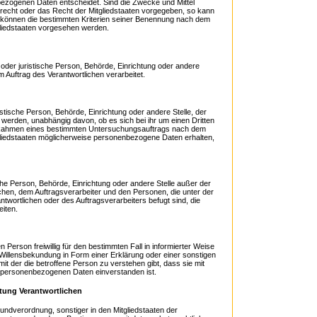
bezogenen Daten entscheidet. Sind die Zwecke und Mittel
recht oder das Recht der Mitgliedstaaten vorgegeben, so kann
 können die bestimmten Kriterien seiner Benennung nach dem
liedstaaten vorgesehen werden.
e oder juristische Person, Behörde, Einrichtung oder andere
 Auftrag des Verantwortlichen verarbeitet.
istische Person, Behörde, Einrichtung oder andere Stelle, der
erden, unabhängig davon, ob es sich bei ihr um einen Dritten
m Rahmen eines bestimmten Untersuchungsauftrags nach dem
liedstaaten möglicherweise personenbezogene Daten erhalten,
tische Person, Behörde, Einrichtung oder andere Stelle außer der
chen, dem Auftragsverarbeiter und den Personen, die unter der
twortlichen oder des Auftragsverarbeiters befugt sind, die
iten.
en Person freiwillig für den bestimmten Fall in informierter Weise
illensbekundung in Form einer Erklärung oder einer sonstigen
it der die betroffene Person zu verstehen gibt, dass sie mit
n personenbezogenen Daten einverstanden ist.
itung Verantwortlichen
undverordnung, sonstiger in den Mitgliedstaaten der