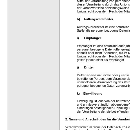
Mittel der Verarbeitung von personen
dieser Verarbeitung durch das Unions
der Verantwortliche beziehungsweise
Unionsrecht oder dem Recht der Mitg
h) Auftragsverarbeiter
Auftragsverarbeiter ist eine natürlich
Stelle, die personenbezogene Daten im
i) Empfänger
Empfänger ist eine natürliche oder jur
personenbezogene Daten offengelegt w
handelt oder nicht. Behörden, die i
Unionsrecht oder dem Recht der Mitg
gelten jedoch nicht als Empfänger.
j) Dritter
Dritter ist eine natürliche oder juris
betroffenen Person, dem Verantwortli
unmittelbaren Verantwortung des Veran
personenbezogenen Daten zu verarbe
k) Einwilligung
Einwilligung ist jede von der betroffen
und unmissverständlich abgegebene W
eindeutigen bestätigenden Handlung, m
der Verarbeitung der sie betreffende
2. Name und Anschrift des für die Verarbe
Verantwortlicher im Sinne der Datenschutz-Gr