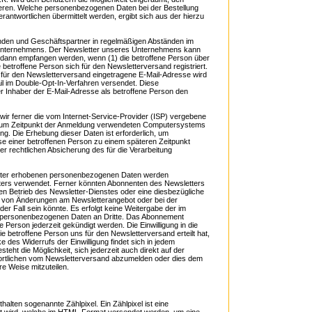
ren. Welche personenbezogenen Daten bei der Bestellung
rantwortlichen übermittelt werden, ergibt sich aus der hierzu
den und Geschäftspartner in regelmäßigen Abständen im
Unternehmens. Der Newsletter unseres Unternehmens kann
r dann empfangen werden, wenn (1) die betroffene Person über
e betroffene Person sich für den Newsletterversand registriert.
g für den Newsletterversand eingetragene E-Mail-Adresse wird
l im Double-Opt-In-Verfahren versendet. Diese
er Inhaber der E-Mail-Adresse als betroffene Person den
ir ferner die vom Internet-Service-Provider (ISP) vergebene
 zum Zeitpunkt der Anmeldung verwendeten Computersystems
g. Die Erhebung dieser Daten ist erforderlich, um
e einer betroffenen Person zu einem späteren Zeitpunkt
r rechtlichen Absicherung des für die Verarbeitung
tter erhobenen personenbezogenen Daten werden
ters verwendet. Ferner könnten Abonnenten des Newsletters
 den Betrieb des Newsletter-Dienstes oder eine diesbezügliche
alle von Änderungen am Newsletterangebot oder bei der
r Fall sein könnte. Es erfolgt keine Weitergabe der im
personenbezogenen Daten an Dritte. Das Abonnement
 Person jederzeit gekündigt werden. Die Einwilligung in die
 betroffene Person uns für den Newsletterversand erteilt hat,
des Widerrufs der Einwilligung findet sich in jedem
teht die Möglichkeit, sich jederzeit auch direkt auf der
twortlichen vom Newsletterversand abzumelden oder dies dem
re Weise mitzuteilen.
ten sogenannte Zählpixel. Ein Zählpixel ist eine
ttet wird, welche im HTML-Format versendet werden, um eine