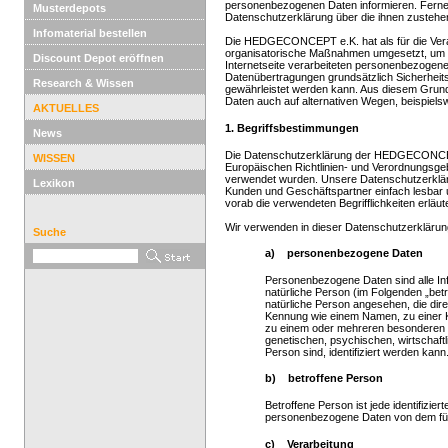
personenbezogenen Daten informieren. Ferner
Musterdepots
Datenschutzerklärung über die ihnen zustehe
Infomaterial bestellen
Die HEDGECONCEPT e.K. hat als für die Verar
organisatorische Maßnahmen umgesetzt, um e
Discount Depot eröffnen
Internetseite verarbeiteten personenbezogene
Datenübertragungen grundsätzlich Sicherheits
Research & Wissen
gewährleistet werden kann. Aus diesem Grund
Daten auch auf alternativen Wegen, beispielsw
AKTUELLES
1. Begriffsbestimmungen
News
Die Datenschutzerklärung der HEDGECONCEPT 
WISSEN
Europäischen Richtlinien- und Verordnungs
verwendet wurden. Unsere Datenschutzerklärung
Lexikon
Kunden und Geschäftspartner einfach lesbar u
vorab die verwendeten Begrifflichkeiten erläut
Wir verwenden in dieser Datenschutzerklärung
Suche
a) personenbezogene Daten
Personenbezogene Daten sind alle Infor
natürliche Person (im Folgenden „betro
natürliche Person angesehen, die dire
Kennung wie einem Namen, zu einer 
zu einem oder mehreren besonderen 
genetischen, psychischen, wirtschaftli
Person sind, identifiziert werden kann
b) betroffene Person
Betroffene Person ist jede identifizier
personenbezogene Daten von dem für 
c) Verarbeitung