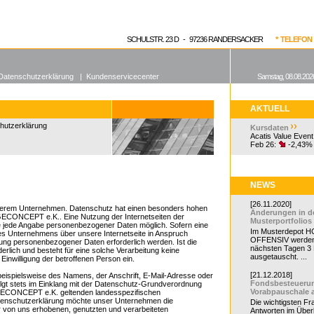
enen Fonds
Aktuelle Kurse
dgefonds?
SCHULSTR. 23 D - 97236 RANDERSACKER
* TELEFON 0
Datenschutzerklärung
|
Kundenservicecenter
Samstag, 08.08.2026
AKTUELL
chutzerklärung
Kursdaten
Acatis Value Event
Feb 26:
-2,43%
NEWS
[26.11.2020]
unserem Unternehmen. Datenschutz hat einen besonders hohen
Änderungen in d
DGECONCEPT e.K.. Eine Nutzung der Internetseiten der
Musterportfolios
jede Angabe personenbezogener Daten möglich. Sofern eine
Im Musterdepot HC
s Unternehmens über unsere Internetseite in Anspruch
OFFENSIV werden
ung personenbezogener Daten erforderlich werden. Ist die
nächsten Tagen 3
rlich und besteht für eine solche Verarbeitung keine
ausgetauscht. ...
 Einwilligung der betroffenen Person ein.
[21.12.2018]
eispielsweise des Namens, der Anschrift, E-Mail-Adresse oder
Fondsbesteueru
lgt stets im Einklang mit der Datenschutz-Grundverordnung
Vorabpauschale 
DGECONCEPT e.K. geltenden landesspezifischen
tenschutzerklärung möchte unser Unternehmen die
Die wichtigsten F
r von uns erhobenen, genutzten und verarbeiteten
Antworten im Überb