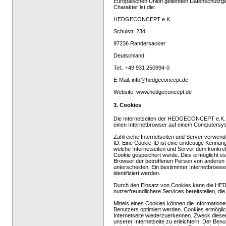
Europäischen Union geltenden Datenschutzge
Charakter ist die:
HEDGECONCEPT e.K.
Schulstr. 23d
97236 Randersacker
Deutschland
Tel.: +49 931 250994-0
E-Mail: info@hedgeconcept.de
Website: www.hedgeconcept.de
3. Cookies
Die Internetseiten der HEDGECONCEPT e.K. v
einen Internetbrowser auf einem Computersy
Zahlreiche Internetseiten und Server verwend
ID. Eine Cookie-ID ist eine eindeutige Kennun
welche Internetseiten und Server dem konkre
Cookie gespeichert wurde. Dies ermöglicht es 
Browser der betroffenen Person von anderen I
unterscheiden. Ein bestimmter Internetbrowse
identifiziert werden.
Durch den Einsatz von Cookies kann die HE
nutzerfreundlichere Services bereitstellen, d
Mittels eines Cookies können die Informatione
Benutzers optimiert werden. Cookies ermöglic
Internetseite wiederzuerkennen. Zweck diese
unserer Internetseite zu erleichtern. Der Ben