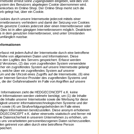
ernetseite erneut seine Zugangsdaten eingeben, weil dies von
system des Benutzers abgelegten Cookie übernommen wird.
arenkorbes im Online-Shop. Der Online-Shop merkt sich die
orb gelegt hat, über ein Cookie.
okies durch unsere Internetseite jederzeit mittels einer
ternetbrowsers verhindern und damit der Setzung von Cookies
ts gesetzte Cookies jederzeit über einen Internetbrowser oder
es ist in allen gängigen Internetbrowsern möglich. Deaktiviert
s in dem genutzten Internetbrowser, sind unter Umständen
lumfänglich nutzbar.
Informationen
sst mit jedem Aufruf der Internetseite durch eine betroffene
Reihe von allgemeinen Daten und Informationen. Diese
n den Logfiles des Servers gespeichert. Erfasst werden
d Versionen, (2) das vom zugreifenden System verwendete
lcher ein zugreifendes System auf unsere Internetseite gelangt
n, welche über ein zugreifendes System auf unserer
m und die Uhrzeit eines Zugriffs auf die Internetseite, (6) eine
 der Internet-Service-Provider des zugreifenden Systems und
, die der Gefahrenabwehr im Falle von Angriffen auf unsere
nd Informationen zieht die HEDGECONCEPT e.K. keine
 Informationen werden vielmehr benötigt, um (1) die Inhalte
 die Inhalte unserer Internetseite sowie die Werbung für diese
ähigkeit unserer informationstechnologischen Systeme und der
en sowie (4) um Strafverfolgungsbehörden im Falle eines
ndigen Informationen bereitzustellen. Diese anonym erhobenen
DGECONCEPT e.K. daher einerseits statistisch und ferner mit
die Datensicherheit in unserem Unternehmen zu erhöhen, um
von uns verarbeiteten personenbezogenen Daten sicherzustellen.
n getrennt von allen durch eine betroffene Person
eichert.