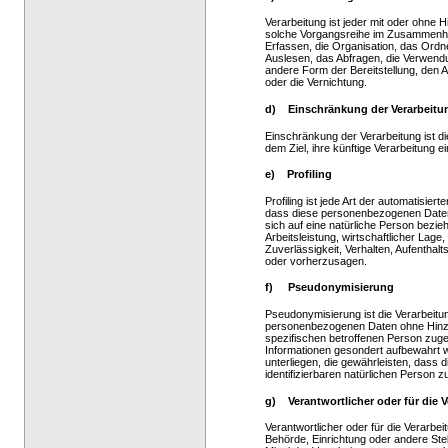
Verarbeitung ist jeder mit oder ohne 
solche Vorgangsreihe im Zusammenh
Erfassen, die Organisation, das Ord
Auslesen, das Abfragen, die Verwendu
andere Form der Bereitstellung, den 
oder die Vernichtung.
d) Einschränkung der Verarbeitu
Einschränkung der Verarbeitung ist 
dem Ziel, ihre künftige Verarbeitung 
e) Profiling
Profiling ist jede Art der automatisie
dass diese personenbezogenen Daten
sich auf eine natürliche Person bezi
Arbeitsleistung, wirtschaftlicher Lage
Zuverlässigkeit, Verhalten, Aufenthal
oder vorherzusagen.
f) Pseudonymisierung
Pseudonymisierung ist die Verarbeitu
personenbezogenen Daten ohne Hinzuz
spezifischen betroffenen Person zug
Informationen gesondert aufbewahrt
unterliegen, die gewährleisten, dass 
identifizierbaren natürlichen Person
g) Verantwortlicher oder für die V
Verantwortlicher oder für die Verarbeit
Behörde, Einrichtung oder andere Ste