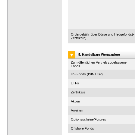
Ordergebühr über Börse und Hedgefonds(-
Zertifikate)
5. Handelbare Wertpapiere
Zum öffentlichen Vertrieb zugelassene
Fonds
US-Fonds (ISIN US?)
ETFs
Zertifikate
Aktien
Anleihen
Optionsscheine/Futures
Offshore Fonds