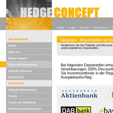
Alle off
Lexikon
Wieso He
Home
|
Login
|
Kontakt
|
Impressum
|
INFORMATION
Vergleich - Depotstellen mit D
Vergleichen Sie hier Rabatte und Discount-
Home
unterschiedlichen Depotstellen.
Über uns
Wieso Hedge?
Depotstellenvergleich
Bei folgenden Depotstellen erha
Vereinbarungen 100% Discountko
Aktuelle Aktionen
Sie Investmentfonds in der Reg
Ausgabeaufschlag:
Finderlohn!
PRODUKTE
Aktuelle Performance
Fonds
Fonds mit Warteliste
Vermögensverwaltungen