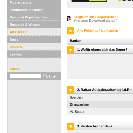
Musterdepots
Infomaterial bestellen
Vergleich aller Depotstellen:
Discount Depot eröffnen
Hier zum Download als pdf.
Research & Wissen
Alle Felder auf-/zuklappen
AKTUELLES
News
Banken
WISSEN
1. Wofür eignet sich das Depot?
Lexikon
Suche
2. Rabatt Ausgabeaufschlag i.d.R.*
Sparplan
Einmalanlage
VL-Sparen
3. Kosten bei der Bank