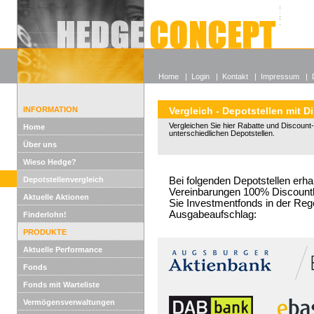
Alle off
Lexikon
Wieso He
Home
|
Login
|
Kontakt
|
Impressum
|
INFORMATION
Vergleich - Depotstellen mit D
Vergleichen Sie hier Rabatte und Discount-
Home
unterschiedlichen Depotstellen.
Über uns
Wieso Hedge?
Depotstellenvergleich
Bei folgenden Depotstellen erha
Vereinbarungen 100% Discountko
Aktuelle Aktionen
Sie Investmentfonds in der Reg
Ausgabeaufschlag:
Finderlohn!
PRODUKTE
Aktuelle Performance
Fonds
Fonds mit Warteliste
Vermögensverwaltungen