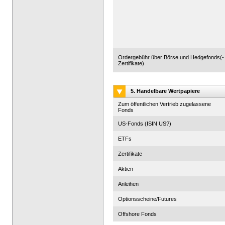
Ordergebühr über Börse und Hedgefonds(-
Zertifikate)
5. Handelbare Wertpapiere
Zum öffentlichen Vertrieb zugelassene
Fonds
US-Fonds (ISIN US?)
ETFs
Zertifikate
Aktien
Anleihen
Optionsscheine/Futures
Offshore Fonds