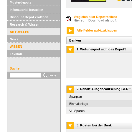
Musterdepots
Infomaterial bestellen
Vergleich aller Depotstellen:
Discount Depot eröffnen
Hier zum Download als pdf.
Research & Wissen
Alle Felder auf-/zuklappen
AKTUELLES
News
Banken
WISSEN
1. Wofür eignet sich das Depot?
Lexikon
Suche
2. Rabatt Ausgabeaufschlag i.d.R.*
Sparplan
Einmalanlage
VL-Sparen
3. Kosten bei der Bank