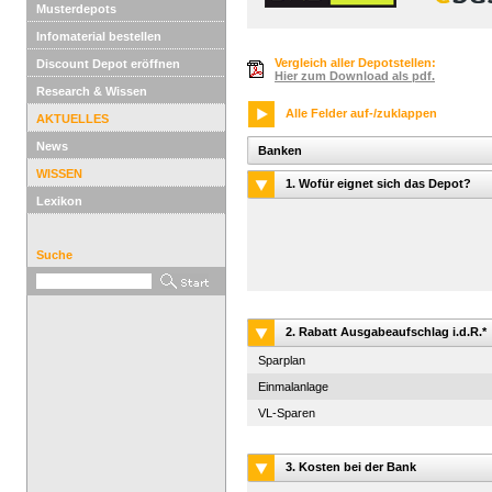
Musterdepots
Infomaterial bestellen
Vergleich aller Depotstellen:
Discount Depot eröffnen
Hier zum Download als pdf.
Research & Wissen
Alle Felder auf-/zuklappen
AKTUELLES
News
Banken
WISSEN
1. Wofür eignet sich das Depot?
Lexikon
Suche
2. Rabatt Ausgabeaufschlag i.d.R.*
Sparplan
Einmalanlage
VL-Sparen
3. Kosten bei der Bank