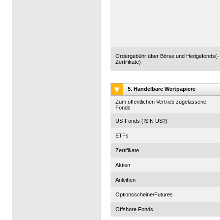
Ordergebühr über Börse und Hedgefonds(-
Zertifikate)
5. Handelbare Wertpapiere
Zum öffentlichen Vertrieb zugelassene
Fonds
US-Fonds (ISIN US?)
ETFs
Zertifikate
Aktien
Anleihen
Optionsscheine/Futures
Offshore Fonds