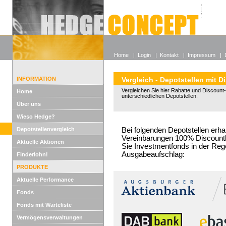
Alle off
Lexikon
Wieso He
Home
|
Login
|
Kontakt
|
Impressum
|
INFORMATION
Vergleich - Depotstellen mit D
Vergleichen Sie hier Rabatte und Discount-
Home
unterschiedlichen Depotstellen.
Über uns
Wieso Hedge?
Depotstellenvergleich
Bei folgenden Depotstellen erha
Vereinbarungen 100% Discountko
Aktuelle Aktionen
Sie Investmentfonds in der Reg
Ausgabeaufschlag:
Finderlohn!
PRODUKTE
Aktuelle Performance
Fonds
Fonds mit Warteliste
Vermögensverwaltungen