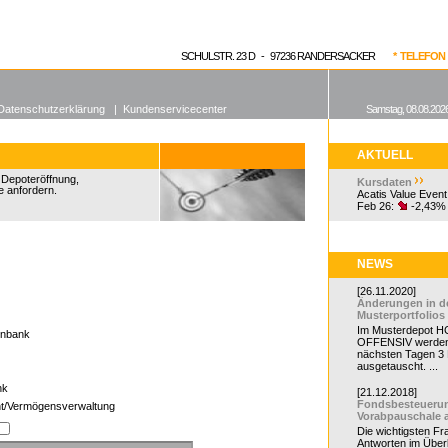
enen Fonds
Aktuelle Kurse
dgefonds?
SCHULSTR. 23 D - 97236 RANDERSACKER
* TELEFON 0
Datenschutzerklärung
|
Kundenservicecenter
Samstag, 08.08.2026
AKTUELL
r Depoteröffnung,
Kursdaten
e anfordern.
Acatis Value Event
Feb 26:
-2,43%
NEWS
[26.11.2020]
Änderungen in d
Musterportfolios
Im Musterdepot HC
enbank
OFFENSIV werden
nächsten Tagen 3
ausgetauscht. ...
ank
[21.12.2018]
Fondsbesteueru
t/Vermögensverwaltung
Vorabpauschale 
Die wichtigsten F
Antworten im Überb