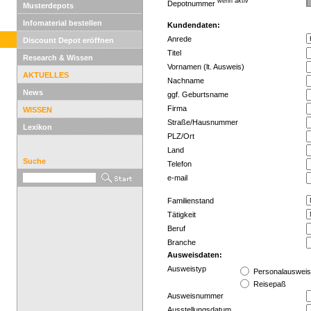
wenn aktiv
Depotnummer
Musterdepots
Infomaterial bestellen
Kundendaten:
Anrede
Discount Depot eröffnen
Titel
Research & Wissen
Vornamen (lt. Ausweis)
AKTUELLES
Nachname
News
ggf. Geburtsname
Firma
WISSEN
Straße/Hausnummer
Lexikon
PLZ/Ort
Land
Suche
Telefon
e-mail
Familienstand
Tätigkeit
Beruf
Branche
Ausweisdaten:
Ausweistyp
Personalauswei
Reisepaß
Ausweisnummer
Ausstellungsdatum