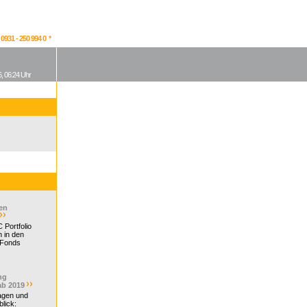
931 - 250 994 0 *
, 06:24 Uhr
en
 Portfolio
 in den
 Fonds
ng
ab 2019
ragen und
lick: