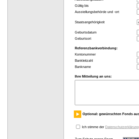
Gültig bis
Ausstellungsbehörde und -ort
Staatsangehörigkeit
Geburtsdatum
Geburtsort
Referenzbankverbindung:
Kontonummer
Bankleitzahl
Bankname
Ihre Mitteilung an uns:
Optional: gewünschten Fonds au
Ich stimme der
Datenschutzerklärung
Zum Schutz gegen Spam