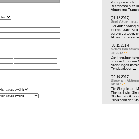
Vorabpauschale - Te
Bestandsschutz un
Allgemeine Fragen 
[21.12.2017]
Sind Aktien jetzt
Der Aufschwung a
ist im 9. Jahr. Sind
bereits zu teuer, u
Aktien zu verkaufe
[30.11.2017]
Neues Investmen
ab 2018
Die Investmentsteu
ab dem 1. Januar 
Änderungen betreff
Fondsanleger. ...
[20.10.2017]
Blase am Aktienm
nicht?
Für Sie gelesen: 
Thema finden Sie i
StarInvest Oktobe
Publikation der Sta
s