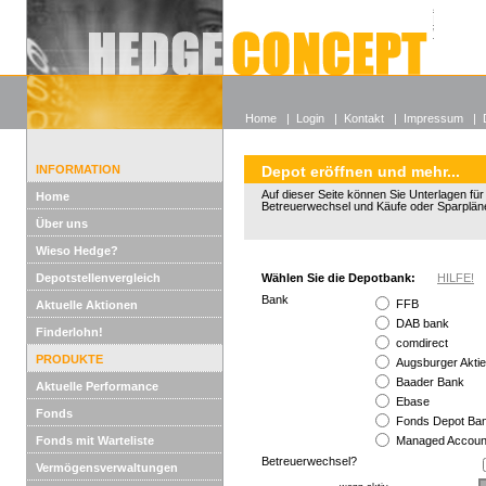
Alle off
Lexikon
Wieso He
Home
|
Login
|
Kontakt
|
Impressum
|
INFORMATION
Depot eröffnen und mehr...
Auf dieser Seite können Sie Unterlagen fü
Home
Betreuerwechsel und Käufe oder Sparplän
Über uns
Wieso Hedge?
Depotstellenvergleich
Wählen Sie die Depotbank:
HILFE!
Bank
FFB
Aktuelle Aktionen
DAB bank
Finderlohn!
comdirect
PRODUKTE
Augsburger Akti
Baader Bank
Aktuelle Performance
Ebase
Fonds
Fonds Depot B
Fonds mit Warteliste
Managed Accoun
Betreuerwechsel?
Vermögensverwaltungen