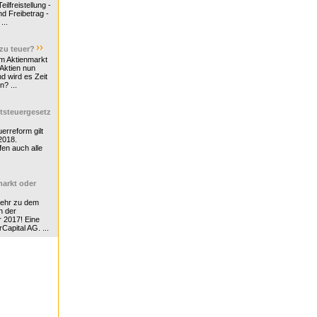
ilfreistellung -
d Freibetrag -
...
 zu teuer?
m Aktienmarkt
 Aktien nun
nd wird es Zeit
n? ...
tsteuergesetz
erreform gilt
2018.
en auch alle
arkt oder
Mehr zu dem
n der
r 2017! Eine
rCapital AG. ...