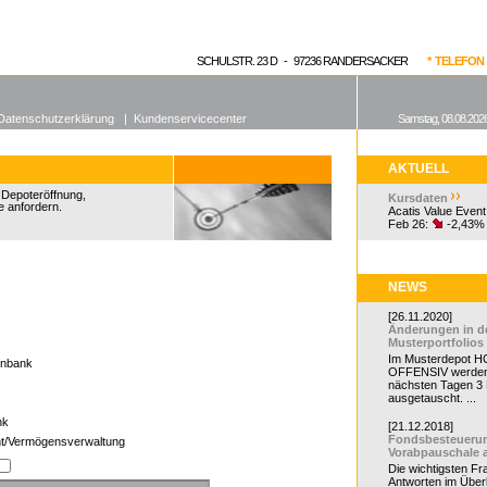
enen Fonds
Aktuelle Kurse
dgefonds?
SCHULSTR. 23 D - 97236 RANDERSACKER
* TELEFON 0
Datenschutzerklärung
|
Kundenservicecenter
Samstag, 08.08.2026
AKTUELL
r Depoteröffnung,
Kursdaten
e anfordern.
Acatis Value Event
Feb 26:
-2,43%
NEWS
[26.11.2020]
Änderungen in d
Musterportfolios
Im Musterdepot HC
enbank
OFFENSIV werden
nächsten Tagen 3
ausgetauscht. ...
ank
[21.12.2018]
Fondsbesteueru
t/Vermögensverwaltung
Vorabpauschale 
Die wichtigsten F
Antworten im Überb