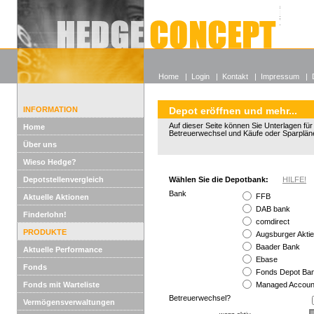
Alle off
Lexikon
Wieso He
Home
|
Login
|
Kontakt
|
Impressum
|
INFORMATION
Depot eröffnen und mehr...
Auf dieser Seite können Sie Unterlagen fü
Home
Betreuerwechsel und Käufe oder Sparplän
Über uns
Wieso Hedge?
Depotstellenvergleich
Wählen Sie die Depotbank:
HILFE!
Bank
FFB
Aktuelle Aktionen
DAB bank
Finderlohn!
comdirect
PRODUKTE
Augsburger Akti
Baader Bank
Aktuelle Performance
Ebase
Fonds
Fonds Depot B
Fonds mit Warteliste
Managed Accoun
Betreuerwechsel?
Vermögensverwaltungen