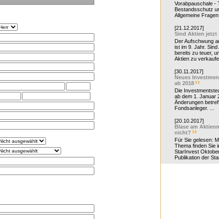
Vorabpauschale - Te
Bestandsschutz un
Allgemeine Fragen 
[21.12.2017]
Sind Aktien jetzt
Der Aufschwung a
ist im 9. Jahr. Sind
bereits zu teuer, u
Aktien zu verkaufe
[30.11.2017]
Neues Investmen
ab 2018
Die Investmentsteu
ab dem 1. Januar 
Änderungen betreff
Fondsanleger. ...
[20.10.2017]
Blase am Aktienm
nicht?
Für Sie gelesen: 
Thema finden Sie i
StarInvest Oktobe
Publikation der Sta
s