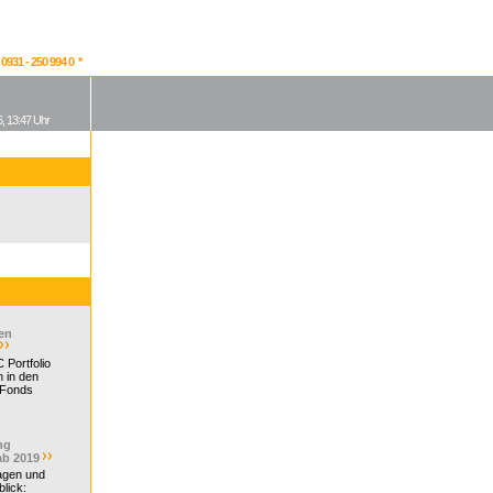
931 - 250 994 0 *
, 13:47 Uhr
en
 Portfolio
 in den
 Fonds
ng
ab 2019
ragen und
lick: