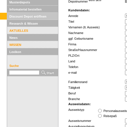
wenn aktiv
Depotnummer
Musterdepots
Infomaterial bestellen
Kundendaten:
Anrede
Discount Depot eröffnen
Titel
Research & Wissen
Vornamen (lt. Ausweis)
AKTUELLES
Nachname
News
ggf. Geburtsname
Firma
WISSEN
Straße/Hausnummer
Lexikon
PLZ/Ort
Land
Suche
Telefon
e-mail
Familienstand
Tätigkeit
Beruf
Branche
Ausweisdaten:
Ausweistyp
Personalauswei
Reisepaß
Ausweisnummer
Ausstellungsdatum