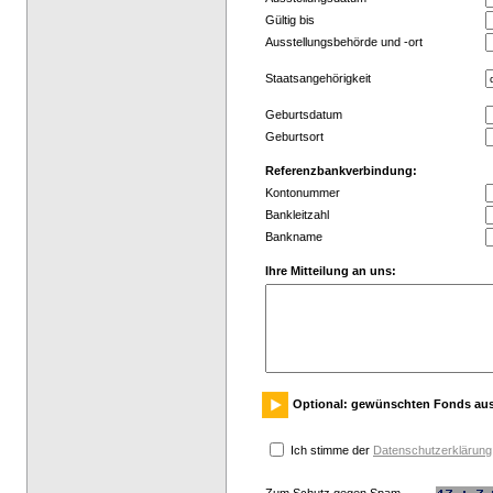
Gültig bis
Ausstellungsbehörde und -ort
Staatsangehörigkeit
Geburtsdatum
Geburtsort
Referenzbankverbindung:
Kontonummer
Bankleitzahl
Bankname
Ihre Mitteilung an uns:
Optional: gewünschten Fonds au
Ich stimme der
Datenschutzerklärung
Zum Schutz gegen Spam