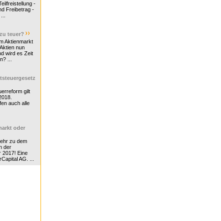
ilfreistellung -
d Freibetrag -
...
 zu teuer?
m Aktienmarkt
 Aktien nun
nd wird es Zeit
n? ...
tsteuergesetz
erreform gilt
2018.
en auch alle
arkt oder
Mehr zu dem
n der
r 2017! Eine
rCapital AG. ...