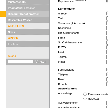
wenn aktiv
Depotnummer
Musterdepots
Infomaterial bestellen
Kundendaten:
Anrede
Discount Depot eröffnen
Titel
Research & Wissen
Vornamen (lt. Ausweis)
AKTUELLES
Nachname
News
ggf. Geburtsname
Firma
WISSEN
Straße/Hausnummer
Lexikon
PLZ/Ort
Land
Suche
Telefon
e-mail
Familienstand
Tätigkeit
Beruf
Branche
Ausweisdaten:
Ausweistyp
Personalauswei
Reisepaß
Ausweisnummer
Ausstellungsdatum