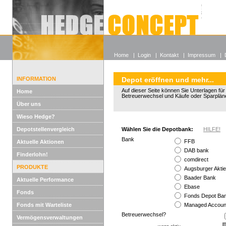
Alle off
Lexikon
Wieso He
Home
|
Login
|
Kontakt
|
Impressum
|
INFORMATION
Depot eröffnen und mehr...
Auf dieser Seite können Sie Unterlagen fü
Home
Betreuerwechsel und Käufe oder Sparplän
Über uns
Wieso Hedge?
Depotstellenvergleich
Wählen Sie die Depotbank:
HILFE!
Bank
FFB
Aktuelle Aktionen
DAB bank
Finderlohn!
comdirect
PRODUKTE
Augsburger Akti
Baader Bank
Aktuelle Performance
Ebase
Fonds
Fonds Depot B
Fonds mit Warteliste
Managed Accoun
Betreuerwechsel?
Vermögensverwaltungen