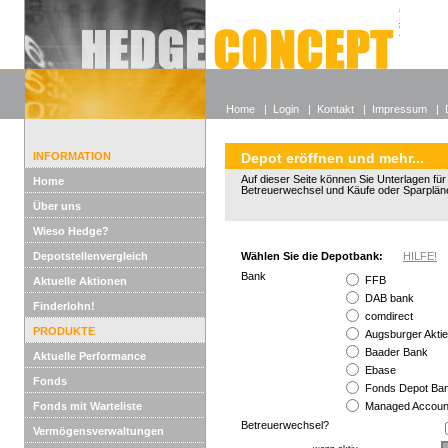
Alle off
Lexikon
Wieso He
Home
|
Login
|
Kontakt
|
Impressum
|
INFORMATION
Depot eröffnen und mehr...
Auf dieser Seite können Sie Unterlagen fü
Home
Betreuerwechsel und Käufe oder Sparplän
Über uns
Wieso Hedge?
Depotstellenvergleich
Wählen Sie die Depotbank:
HILFE!
Bank
FFB
Aktuelle Aktionen
DAB bank
Finderlohn!
comdirect
PRODUKTE
Augsburger Akti
Baader Bank
Aktuelle Performance
Ebase
Fonds
Fonds Depot B
Fonds mit Warteliste
Managed Accoun
Betreuerwechsel?
Vermögensverwaltungen