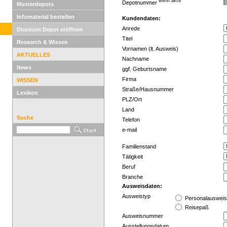
wenn aktiv
Depotnummer
Musterdepots
Infomaterial bestellen
Kundendaten:
Anrede
Discount Depot eröffnen
Titel
Research & Wissen
Vornamen (lt. Ausweis)
AKTUELLES
Nachname
News
ggf. Geburtsname
Firma
WISSEN
Straße/Hausnummer
Lexikon
PLZ/Ort
Land
Suche
Telefon
e-mail
Familienstand
Tätigkeit
Beruf
Branche
Ausweisdaten:
Ausweistyp
Personalauswei
Reisepaß
Ausweisnummer
Ausstellungsdatum