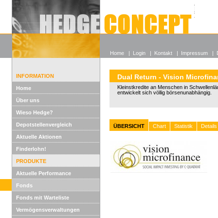
Alle off
Lexikon
Wieso He
Home
|
Login
|
Kontakt
|
Impressum
|
INFORMATION
Dual Return - Vision Microfin
Kleinstkredite an Menschen in Schwellenl
Home
entwickelt sich völlig börsenunabhängig.
Über uns
Wieso Hedge?
Depotstellenvergleich
ÜBERSICHT
Chart
Statistik
Details
Aktuelle Aktionen
Finderlohn!
PRODUKTE
Aktuelle Performance
Fonds
Fonds mit Warteliste
Vermögensverwaltungen