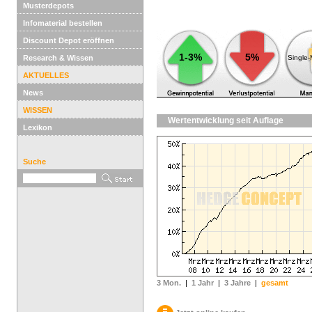
Musterdepots
Infomaterial bestellen
Discount Depot eröffnen
1-3%
5%
Research & Wissen
Single
AKTUELLES
News
WISSEN
Wertentwicklung seit Auflage
Lexikon
Suche
3 Mon.
|
1 Jahr
|
3 Jahre
|
gesamt