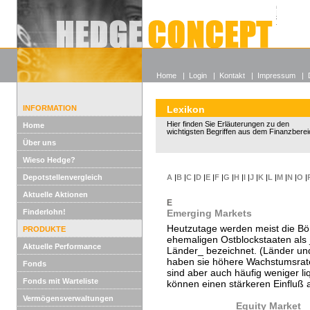
Alle off
Lexikon
Wieso He
Home
|
Login
|
Kontakt
|
Impressum
|
INFORMATION
Lexikon
Hier finden Sie Erläuterungen zu den
Home
wichtigsten Begriffen aus dem Finanzberei
Über uns
Wieso Hedge?
Depotstellenvergleich
A
|
B
|
C
|
D
|
E
|
F
|
G
|
H
|
I
|
J
|
K
|
L
|
M
|
N
|
O
|
Aktuelle Aktionen
E
Finderlohn!
Emerging Markets
Heutzutage werden meist die Bö
PRODUKTE
ehemaligen Ostblockstaaten als
Aktuelle Performance
Länder_ bezeichnet. (Länder un
haben sie höhere Wachstumsraten
Fonds
sind aber auch häufig weniger li
Fonds mit Warteliste
können einen stärkeren Einfluß 
Vermögensverwaltungen
Equity Market