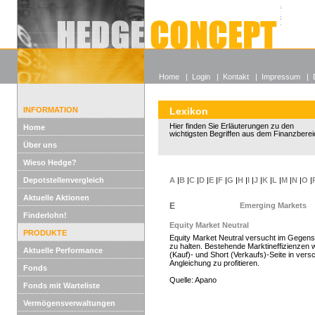
Alle off
Lexikon
Wieso He
Home
|
Login
|
Kontakt
|
Impressum
|
INFORMATION
Lexikon
Hier finden Sie Erläuterungen zu den
Home
wichtigsten Begriffen aus dem Finanzberei
Über uns
Wieso Hedge?
Depotstellenvergleich
A
|
B
|
C
|
D
|
E
|
F
|
G
|
H
|
I
|
J
|
K
|
L
|
M
|
N
|
O
|
Aktuelle Aktionen
E
Emerging Markets
Finderlohn!
Equity Market Neutral
PRODUKTE
Equity Market Neutral versucht im Gegensa
zu halten. Bestehende Marktineffizienzen 
Aktuelle Performance
(Kauf)- und Short (Verkaufs)-Seite in ve
Angleichung zu profitieren.
Fonds
Quelle: Apano
Fonds mit Warteliste
Vermögensverwaltungen