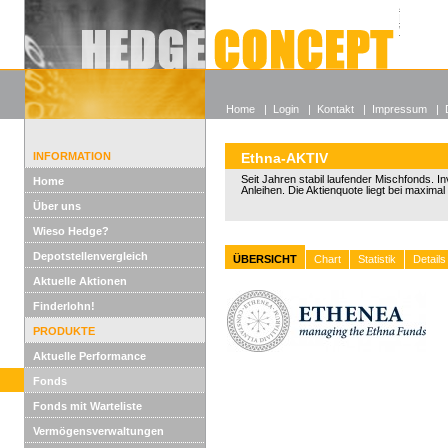
Alle off
Lexikon
Wieso He
Home
|
Login
|
Kontakt
|
Impressum
|
INFORMATION
Ethna-AKTIV
Seit Jahren stabil laufender Mischfonds. In
Home
Anleihen. Die Aktienquote liegt bei maxima
Über uns
Wieso Hedge?
Depotstellenvergleich
ÜBERSICHT
Chart
Statistik
Details
Aktuelle Aktionen
Finderlohn!
PRODUKTE
Aktuelle Performance
Fonds
Fonds mit Warteliste
Vermögensverwaltungen