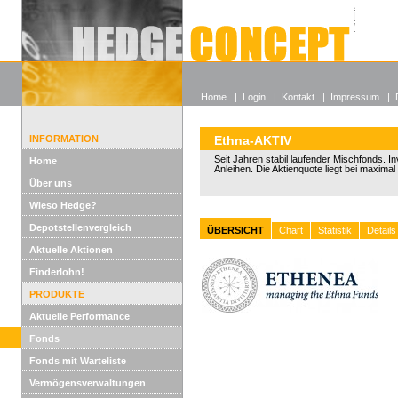
Alle off
Lexikon
Wieso He
Home
|
Login
|
Kontakt
|
Impressum
|
INFORMATION
Ethna-AKTIV
Seit Jahren stabil laufender Mischfonds. In
Home
Anleihen. Die Aktienquote liegt bei maxima
Über uns
Wieso Hedge?
Depotstellenvergleich
ÜBERSICHT
Chart
Statistik
Details
Aktuelle Aktionen
Finderlohn!
PRODUKTE
Aktuelle Performance
Fonds
Fonds mit Warteliste
Vermögensverwaltungen